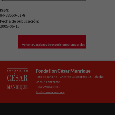
ISBN:
84-88550-61-8
Fecha de publicación:
2005-06-15
Volver a Catálogos de exposiciones temporales
Fondation César Manrique
Taro de Tahíche – C/ Jorge Luis Borges, 16. Tahíche,
35507. Lanzarote
+ 34 928 843 138
fcm@fcmanrique.org