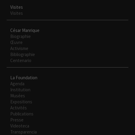
Visites
Visites
Necesarias
Estas
César Manrique
cookies no
Biographie
son
Œuvre
opcionales.
Activisme
Son
Bibliographie
necesarias
Centenario
para que
funcione la
web.
La Foundation
Agenda
Institution
Musées
Experiencia
Expositions
Para que
Activités
nuestra web
Publications
funcione lo
Presse
mejor posible
Videoteca
durante tu
Transparencia
visita. Si