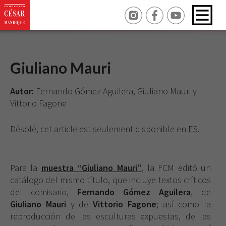
Giuliano Mauri
Autor:
Fernando Gómez Aguilera, Giuliano Mauri y
Vittorio Fagone
Désolé, cet article est seulement disponible en
ES
.
Para la
muestra “Giuliano Mauri”
, la FCM editó un
catálogo del mismo título, que incluye textos críticos
del comisario,
Fernando Gómez Aguilera
, de
Giuliano Mauri
y de
Vittorio Fagone
; así como la
reproducción de las esculturas expuestas, de las