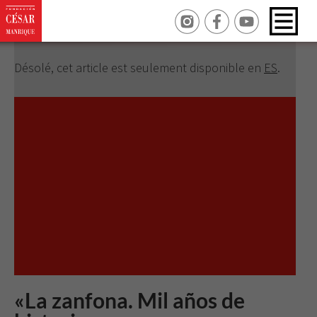
Revisar tus ajustes
Désolé, cet article est seulement disponible en
ES
.
«La zanfona. Mil años de