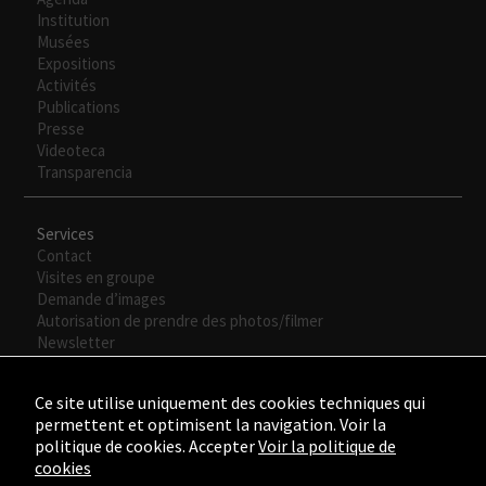
opcionales.
Institution
Son
Musées
necesarias
Expositions
para que
Activités
funcione la
Publications
web.
Presse
Videoteca
Transparencia
Experiencia
Para que
Services
nuestra web
Contact
funcione lo
Visites en groupe
mejor posible
Demande d’images
durante tu
Autorisation de prendre des photos/filmer
visita. Si
Newsletter
rechaza estas
cookies,
algunas
Ce site utilise uniquement des cookies techniques qui
funcionalidades
permettent et optimisent la navigation. Voir la
desaparecerán
politique de cookies. Accepter
Voir la politique de
de la web.
cookies