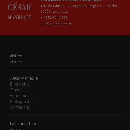
Taro de Tahíche – C/ Jorge Luis Borges, 16. Tahíche,
35507. Lanzarote
+ 34 928 843 138
fcm@fcmanrique.org
Visites
Visites
César Manrique
Biographie
Œuvre
Activisme
Bibliographie
Centenario
Necesarias
Estas
cookies no
La Foundation
son
Agenda