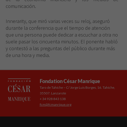
visita. Si
comunicación.
rechaza estas
cookies,
algunas
Innerarity, que miró varias veces su reloj, aseguró
funcionalidades
durante la conferencia que el tiempo de atención
desaparecerán
que una persona puede dedicar a escuchar a otra no
de la web.
suele pasar los cincuenta minutos. El ponente habló
y contestó a las preguntas del público durante más
de una hora y media.
Fondation César Manrique
Taro de Tahíche – C/ Jorge Luis Borges, 16. Tahíche,
35507. Lanzarote
+ 34 928 843 138
fcm@fcmanrique.org