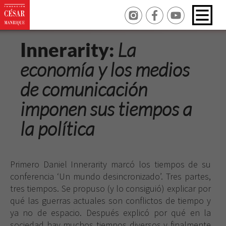
Innerarity:
La
economía y los medios
de comunicación
imponen sus tiempos a
la política
Primero Daniel Innerarity marcó los tiempos de su
conferencia ‘Un mundo desincronizado’. Tres partes,
tres tiempos. Se propuso (y lo consiguió) explicar por
qué las guerras actuales son conflictos de tiempo y
ya no de espacio. Después explicó por qué en la
sociedad hay muchos tiempos diversos y finalmente