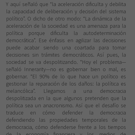
Y aquí señaló que “la aceleración dificulta y debilita
la capacidad de deliberación y decisión del sistema
político”. O dicho de otro modo: “La dinámica de la
Necesarias
aceleración de la sociedad es una amenaza para la
Estas
política porque dificulta la autodeterminación
cookies no
democrática”. Ese énfasis en agilizar las decisiones
son
puede acabar siendo una coartada para tomar
opcionales.
decisiones sin trámites democráticos. Así pues, la
Son
necesarias
sociedad se va despolitizando. “Hoy el problema—
para que
señaló Innerarity—no es gobernar bien o mal, es
funcione la
gobernar. “El 90% de lo que hace un político es
web.
gestionar la reparación de los daños: la política es
melancólica”. Llegamos a una democracia
despolitizada en la que algunos pretenden que la
Experiencia
política sea un anacronismo. Así que el desafío se
Para que
nuestra web
traduce en cómo defender la democracia
funcione lo
defendiendo las propiedades temporales de la
mejor posible
democracia, cómo defenderse frente a los tiempos
durante tu
de la economía financiera y los medios de