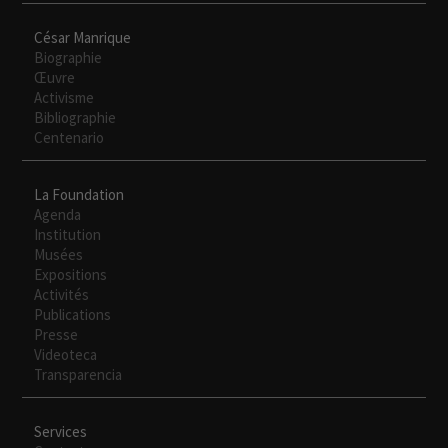
César Manrique
Biographie
Experiencia
Œuvre
Para que
Activisme
nuestra web
Bibliographie
funcione lo
Centenario
mejor posible
durante tu
visita. Si
La Foundation
rechaza estas
Agenda
cookies,
Institution
algunas
Musées
funcionalidades
Expositions
desaparecerán
Activités
de la web.
Publications
Presse
Videoteca
Transparencia
Services