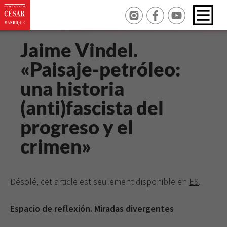
Jaime Vindel.
«Paisaje-petróleo:
una historia
(anti)fascista del
progreso y el
crimen»
Désolé, cet article est seulement disponible en
ES
.
Espacio de reflexión. Miradas divergentes