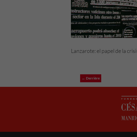
Lanzarote: el papel de la crisi
← Derrière