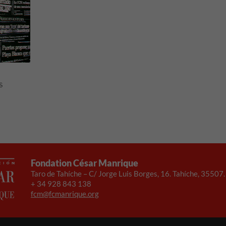
s
Fondation César Manrique
Taro de Tahíche – C/ Jorge Luis Borges, 16. Tahíche, 35507
+ 34 928 843 138
fcm@fcmanrique.org