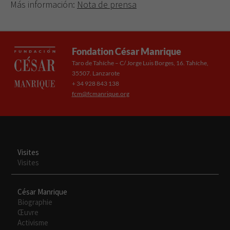
Más información:
Nota de prensa
Fondation César Manrique
Taro de Tahíche – C/ Jorge Luis Borges, 16. Tahíche,
35507. Lanzarote
+ 34 928 843 138
fcm@fcmanrique.org
Visites
Visites
César Manrique
Biographie
Œuvre
Activisme