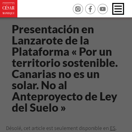
Presentación en
Lanzarote de la
Plataforma « Por un
territorio sostenible.
Canarias no es un
solar. No al
Anteproyecto de Ley
del Suelo »
Désolé, cet article est seulement disponible en
ES
.