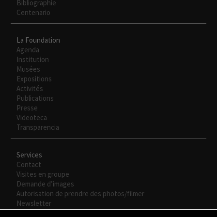
Bibliographie
Centenario
La Foundation
Agenda
Institution
Musées
Expositions
Activités
Publications
Necesarias
Presse
Estas
Videoteca
cookies no
Transparencia
son
opcionales.
Son
Services
necesarias
Contact
para que
Visites en groupe
funcione la
Demande d’images
web.
Autorisation de prendre des photos/filmer
Newsletter