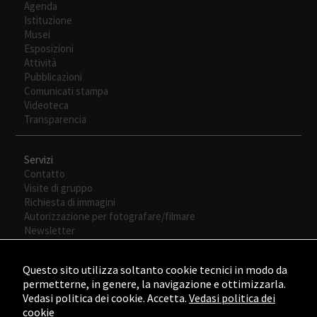
Agenda
Son
Istituzione
necesarias
Musei
para que
Esposizioni
funcione la
Attività
web.
Pubblicazioni
Comunicati stampa
Videoteca
Experiencia
Transparencia
Para que
nuestra web
Servizi
funcione lo
Contatto
mejor posible
Visite di gruppo
durante tu
Richiesta di immagini
visita. Si
Autorizzazione per fotografare/filmare
rechaza estas
Newsletter
cookies,
algunas
funcionalidades
Questo sito utilizza soltanto cookie tecnici in modo da
desaparecerán
permetterne, in genere, la navigazione e ottimizzarla.
de la web.
Vedasi politica dei cookie. Accetta.
Vedasi politica dei
cookie