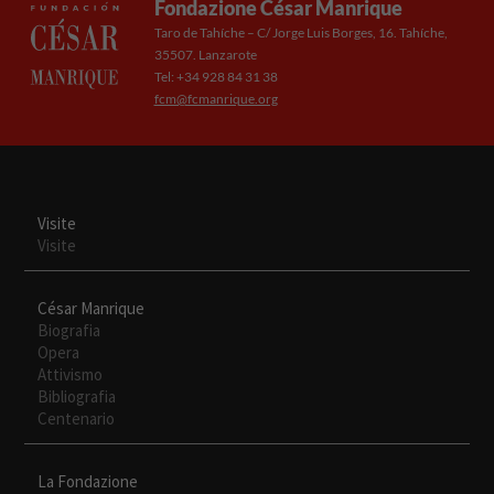
Fondazione César Manrique
Taro de Tahíche – C/ Jorge Luis Borges, 16. Tahíche,
35507. Lanzarote
Tel: +34 928 84 31 38
fcm@fcmanrique.org
Visite
Visite
César Manrique
Biografia
Opera
Attivismo
Bibliografia
Necesarias
Centenario
Estas
cookies no
son
La Fondazione
opcionales.