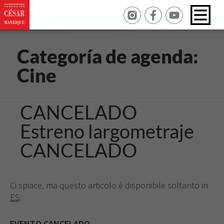
Categoría de agenda:
Cine
CANCELADO
Estreno largometraje
CANCELADO
Ci spiace, ma questo articolo è disponibile soltanto in
ES
.
EVENTO CANCELADO