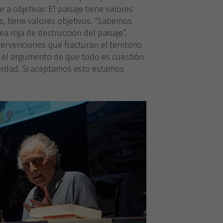
 a objetivar. El paisaje tiene valores
os, tiene valores objetivos. “Sabemos
 roja de destrucción del paisaje”.
venciones que fracturan el territorio
a el argumento de que todo es cuestión
erdad. Si aceptamos esto estamos