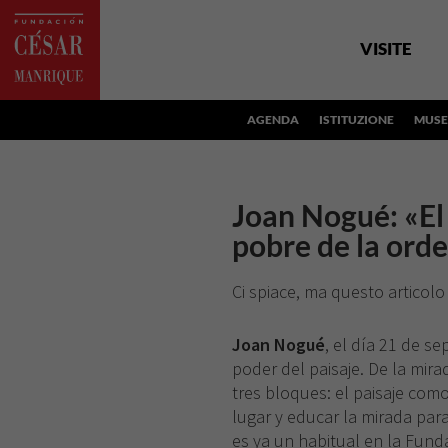
VISITE
AGENDA
ISTITUZIONE
MUSE
Joan Nogué: «El
pobre de la orde
Ci spiace, ma questo articolo
Joan Nogué
, el día 21 de se
poder del paisaje. De la mirad
tres bloques: el paisaje com
lugar y educar la mirada par
es ya un habitual en la Fund