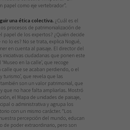
 un papel como eje vertebrador”.
Necesarias
uir una ética colectiva.
¿Cuál es el
Estas
 los procesos de patrimonialización de
cookies no
 el papel de los expertos? ¿Quién decide
son
opcionales.
 no lo es? No se trata, explica Nogué,
Son
ner en cuenta al paisaje. El director del
necesarias
as iniciativas ciudadanas que ponen este
para que
 ‘Museo en la calle’, que recoge
funcione la
a calle que se acaban perdiendo, o el
web.
 y turismo’, que revela que las
, también son un valor patrimonial, que
Experiencia
 y que no hace falta ampliarlas. Mostró
Para que
ración, el Mapa de unidades de paisaje,
nuestra web
cipal o administrativa y agrupa los
funcione lo
itorio con un mismo carácter. “Los
mejor posible
nuestra percepción del mundo, educan
durante tu
o de poder extraordinario, pero son
visita. Si