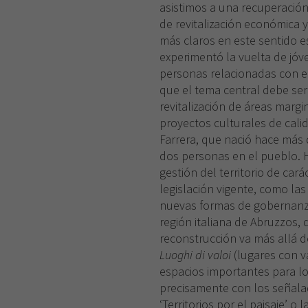
asistimos a una recuperación
de revitalización económica 
más claros en este sentido e
experimentó la vuelta de jó
personas relacionadas con el
que el tema central debe ser e
revitalización de áreas marg
proyectos culturales de calid
Farrera, que nació hace más
dos personas en el pueblo. 
gestión del territorio de cará
legislación vigente, como las 
nuevas formas de gobernanza
región italiana de Abruzzos,
reconstrucción va más allá de l
Luoghi di valoi
(lugares con v
espacios importantes para l
precisamente con los señalad
‘Territorios por el paisaje’ o l