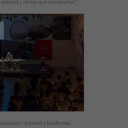
rechaza estas
 realidad y no hay que sacralizarlos”.
cookies,
algunas
funcionalidades
desaparecerán
de la web.
ducación: la formal y la informal.