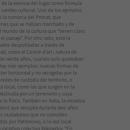
 de la esencia del lugar como fórmula
y cambio cultural. Uno de los ejemplos
s la comarca del Priorat, que
venes que se habían marchado y de
 mundo de la cultura que “tienen claro
l paisaje”. Por otro lado, está la
inales despobladas a través de
ad, como el Centre d’art i natura de
 de veinte años, cuando solo quedaban
Hay más ejemplos: nuevas formas de
cter horizontal y no recogidas por la
redes de custodia del territorio, o
 local, como las que surgen en la
 destruida por un terremoto y cuya
o físico. También en Italia, la iniciativa
alor) que recopila durante diez años
os ciudadanos que no coinciden
os por Patrimonio, o la red local
a iniciativa colectiva Wikipedra. “En