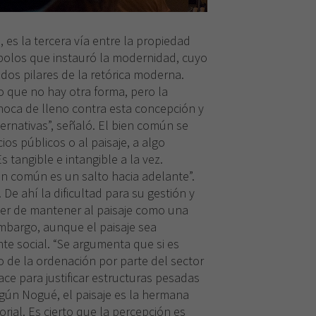
es la tercera vía entre la propiedad
s polos que instauró la modernidad, cuyo
 dos pilares de la retórica moderna.
 que no hay otra forma, pero la
hoca de lleno contra esta concepción y
ernativas”, señaló. El bien común se
ios públicos o al paisaje, a algo
Es tangible e intangible a la vez.
en común es un salto hacia adelante”.
 De ahí la dificultad para su gestión y
der de mantener al paisaje como una
embargo, aunque el paisaje sea
te social. “Se argumenta que si es
o de la ordenación por parte del sector
ce para justificar estructuras pesadas
según Nogué, el paisaje es la hermana
orial. Es cierto que la percepción es