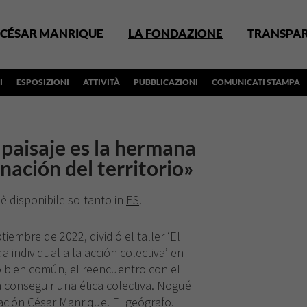
CÉSAR MANRIQUE
LA FONDAZIONE
TRANSPA
I
ESPOSIZIONI
ATTIVITÀ
PUBBLICAZIONI
COMUNICATI STAMPA
 paisaje es la hermana
nación del territorio»
 è disponibile soltanto in
ES
.
ptiembre de 2022, dividió el taller ‘El
a individual a la acción colectiva’ en
o bien común, el reencuentro con el
a conseguir una ética colectiva. Nogué
ación César Manrique. El geógrafo,