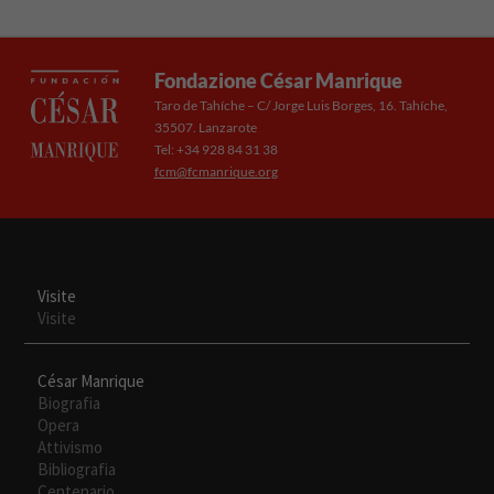
Fondazione César Manrique
Taro de Tahíche – C/ Jorge Luis Borges, 16. Tahíche,
35507. Lanzarote
Tel: +34 928 84 31 38
fcm@fcmanrique.org
Visite
Visite
César Manrique
Biografia
Opera
Attivismo
Bibliografia
Centenario