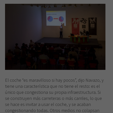
El coche “es maravilloso si hay pocos”, dijo Navazo, y
tiene una característica que no tiene el resto: es el
único que congestiona su propia infraestructura. Si
se construyen más carreteras o más carriles, lo que
se hace es invitar a usar el coche, y se acaban
congestionando todas. Otros medios no colapsan