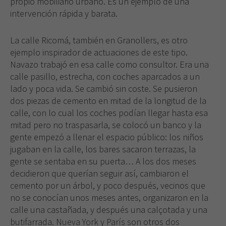
propio mobiliario urbano. Es un ejemplo de una
son
intervención rápida y barata.
opcionales.
Son
necesarias
La calle Ricomá, también en Granollers, es otro
para que
ejemplo inspirador de actuaciones de este tipo.
funcione la
Navazo trabajó en esa calle como consultor. Era una
web.
calle pasillo, estrecha, con coches aparcados a un
lado y poca vida. Se cambió sin coste. Se pusieron
dos piezas de cemento en mitad de la longitud de la
Experiencia
calle, con lo cual los coches podían llegar hasta esa
Para que
nuestra web
mitad pero no traspasarla, se colocó un banco y la
funcione lo
gente empezó a llenar el espacio público: los niños
mejor posible
jugaban en la calle, los bares sacaron terrazas, la
durante tu
gente se sentaba en su puerta… A los dos meses
visita. Si
decidieron que querían seguir así, cambiaron el
rechaza estas
cookies,
cemento por un árbol, y poco después, vecinos que
algunas
no se conocían unos meses antes, organizaron en la
funcionalidades
calle una castañada, y después una calçotada y una
desaparecerán
butifarrada. Nueva York y París son otros dos
de la web.