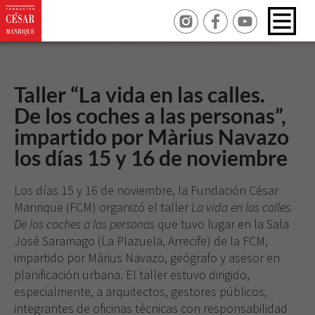
Taller “La vida en las calles.
De los coches a las personas”,
impartido por Màrius Navazo
los días 15 y 16 de noviembre
Los días 15 y 16 de noviembre, la Fundación César
Manrique (FCM) organizó el taller
La vida en las calles.
De los coches a las personas
que tuvo lugar en la Sala
José Saramago (La Plazuela, Arrecife) de la FCM,
impartido por Màrius Navazo, geógrafo y asesor en
planificación urbana. El taller estuvo dirigido,
especialmente, a arquitectos, gestores públicos,
integrantes de oficinas técnicas con responsabilidad