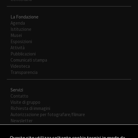
La Fondazione
Agenda
Istituzione
Musei
Esposizioni
Attività
Pubblicazioni
Comunicati stampa
Videoteca
Transparencia
Servizi
Contatto
Visite di gruppo
Richiesta di immagini
Autorizzazione per fotografare/filmare
Newsletter
Questo sito utilizza soltanto cookie tecnici in modo da