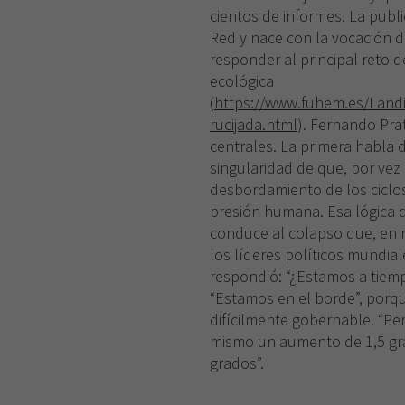
cientos de informes. La publi
Red y nace con la vocación de
responder al principal reto d
ecológica
(
https://www.fuhem.es/Land
rucijada.html
). Fernando Pra
centrales. La primera habla d
singularidad de que, por vez
desbordamiento de los ciclos
presión humana. Esa lógica d
conduce al colapso que, en 
los líderes políticos mundia
respondió: “¿Estamos a tiempo
“Estamos en el borde”, porq
difícilmente gobernable. “Pe
mismo un aumento de 1,5 gra
grados”.