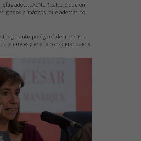
os refugiados… ACNUR calcula que en
refugiados climáticos “que además no
Necesarias
Estas
cookies no
ufragio antropológico”, de una crisis
son
tura que es ajena “a considerar que la
opcionales.
Son
necesarias
para que
funcione la
web.
Experiencia
Para que
nuestra web
funcione lo
mejor posible
durante tu
visita. Si