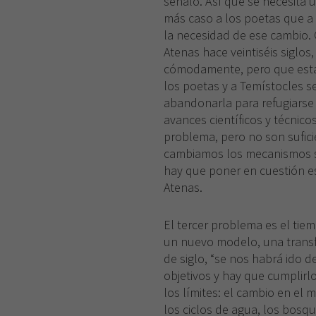
señaló. Así que se necesita 
más caso a los poetas que a 
la necesidad de ese cambio. 
Atenas hace veintiséis siglos
cómodamente, pero que estab
los poetas y a Temístocles se 
abandonarla para refugiarse 
avances científicos y técnico
problema, pero no son sufici
cambiamos los mecanismos soc
hay que poner en cuestión e
Atenas.
El tercer problema es el tiem
un nuevo modelo, una trans
de siglo, “se nos habrá ido 
objetivos y hay que cumplir
los límites: el cambio en el 
los ciclos de agua, los bosq