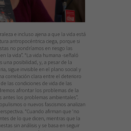
rechaza estas
cookies,
algunas
funcionalidades
desaparecerán
de la web.
aleza e incluso ajena a que la vida está
tura antropocéntrica ciega, porque si
stas no pondríamos en riesgo las
en la vida”. “La vida humana -señaló
s una posibilidad, y, a pesar de la
oria, sigue invisible en el plano social y
na correlación clara entre el deterioro
 de las condiciones de vida de las
dremos afrontar los problemas de la
s antes los problemas ambientales”.
 populismos o nuevos fascismos analizan
perspectiva. “Cuando afirman que ‘no
tes de lo que dicen, mientras que la
stas sin análisis y se basa en seguir