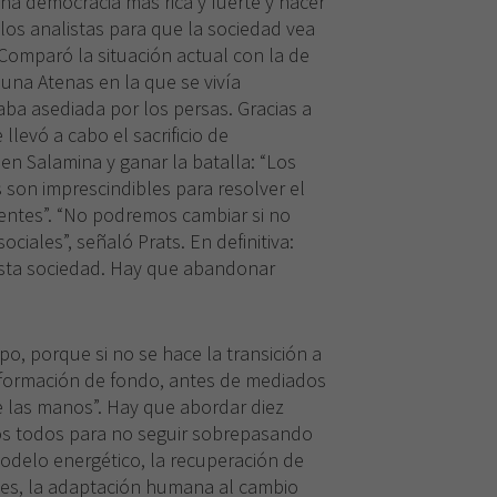
una democracia más rica y fuerte y hacer
los analistas para que la sociedad vea
Comparó la situación actual con la de
, una Atenas en la que se vivía
a asediada por los persas. Gracias a
llevó a cabo el sacrificio de
en Salamina y ganar la batalla: “Los
s son imprescindibles para resolver el
entes”. “No podremos cambiar si no
iales”, señaló Prats. En definitiva:
sta sociedad. Hay que abandonar
po, porque si no se hace la transición a
formación de fondo, antes de mediados
de las manos”. Hay que abordar diez
los todos para no seguir sobrepasando
modelo energético, la recuperación de
ues, la adaptación humana al cambio