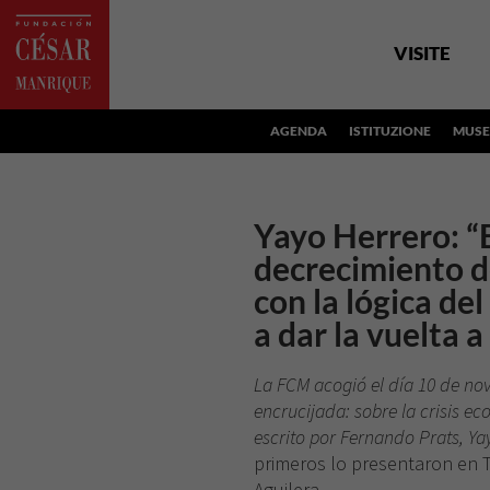
VISITE
AGENDA
ISTITUZIONE
MUSE
Yayo Herrero: “E
decrecimiento d
con la lógica de
a dar la vuelta a
La FCM acogió el día 10 de nov
encrucijada: sobre la crisis eco
escrito por
Fernando Prats, Yay
primeros lo presentaron en 
Aguilera.