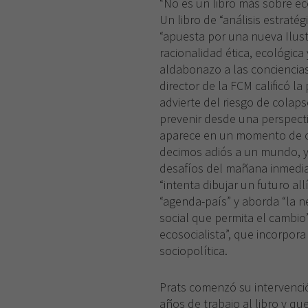
“No es un libro más sobre ec
Un libro de “análisis estratég
“apuesta por una nueva Ilus
racionalidad ética, ecológica
aldabonazo a las conciencias
director de la FCM calificó l
advierte del riesgo de colaps
prevenir desde una perspecti
aparece en un momento de ca
decimos adiós a un mundo, y
desafíos del mañana inmediat
“intenta dibujar un futuro a
“agenda-país” y aborda “la n
social que permita el cambio”,
ecosocialista”, que incorpor
sociopolítica.
Prats comenzó su intervenci
años de trabajo al libro y qu