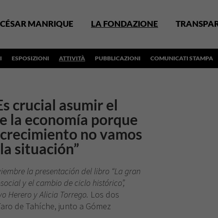
CÉSAR MANRIQUE
LA FONDAZIONE
TRANSPA
I
ESPOSIZIONI
ATTIVITÀ
PUBBLICAZIONI
COMUNICATI STAMPA
s crucial asumir el
e la economía porque
l crecimiento no vamos
 la situación”
iembre la presentación del libro “La gran
social y el cambio de ciclo histórico”,
o Herero y Alicia Torrego.
Los dos
Taro de Tahíche, junto a Gómez