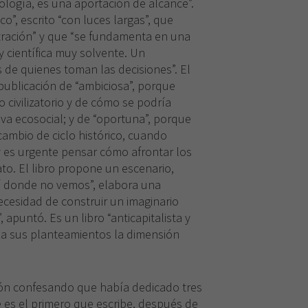
ología, es una aportación de alcance”.
ico”, escrito “con luces largas”, que
tración” y que “se fundamenta en una
 y científica muy solvente. Un
 de quienes toman las decisiones”. El
a publicación de “ambiciosa”, porque
o civilizatorio y de cómo se podría
va ecosocial; y de “oportuna”, porque
mbio de ciclo histórico, cuando
 es urgente pensar cómo afrontar los
o. El libro propone un escenario,
llí donde no vemos”, elabora una
ecesidad de construir un imaginario
 apuntó. Es un libro “anticapitalista y
a a sus planteamientos la dimensión
ón confesando que había dedicado tres
e es el primero que escribe, después de