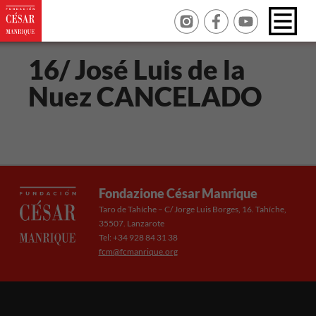
16/ José Luis de la
Nuez CANCELADO
Fondazione César Manrique
Taro de Tahíche – C/ Jorge Luis Borges, 16. Tahíche,
35507. Lanzarote
Tel: +34 928 84 31 38
fcm@fcmanrique.org