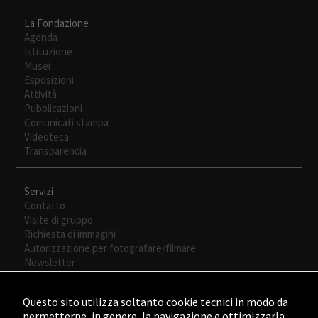
La Fondazione
Agenda
Istituzione
Musei
Esposizioni
Attività
Pubblicazioni
Comunicati stampa
Videoteca
Transparencia
Servizi
Contatto
Visite di gruppo
Richiesta di immagini
Autorizzazione per fotografare/filmare
Newsletter
Questo sito utilizza soltanto cookie tecnici in modo da
permetterne, in genere, la navigazione e ottimizzarla.