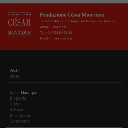
son
opcionales.
Son
Fondazione César Manrique
necesarias
Taro de Tahíche – C/ Jorge Luis Borges, 16. Tahíche,
para que
35507. Lanzarote
funcione la
Tel: +34 928 84 31 38
web.
fcm@fcmanrique.org
Experiencia
Para que
nuestra web
Visite
funcione lo
Visite
mejor posible
durante tu
visita. Si
César Manrique
rechaza estas
Biografia
cookies,
Opera
algunas
Attivismo
funcionalidades
Bibliografia
desaparecerán
Centenario
de la web.