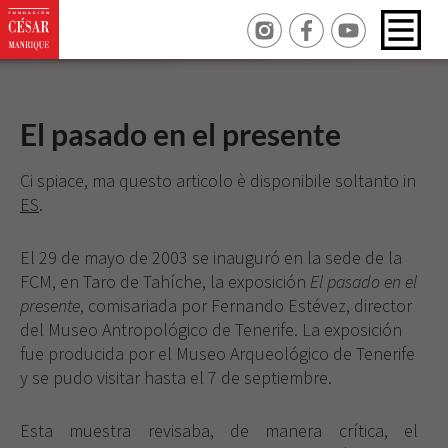
El pasado en el presente
Ci spiace, ma questo articolo è disponibile soltanto in
ES
.
El 29 de mayo de 2003 se inauguró en la sede de la
FCM, en Taro de Tahíche, la exposición
El pasado en el
presente
, comisariada por Fernando Estévez, director
del Museo Antropológico de Tenerife. La exposición
fue producida por el Museo Arqueológico de Tenerife
y se pudo visitar hasta el 7 de septiembre.
Esta muestra revisaba, de manera crítica, el