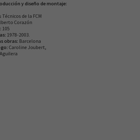
oducción y diseño de montaje:
s Técnicos de la FCM
lberto Corazón
:
105
ras:
1978-2003.
as obras:
Barcelona
ogo:
Caroline Joubert,
Aguilera