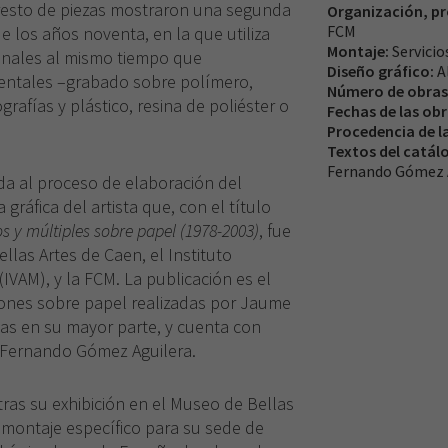
l resto de piezas mostraron una segunda
Organización, pr
FCM
de los años noventa, en la que utiliza
Montaje:
Servicio
ionales al mismo tiempo que
Diseño gráfico:
A
entales –grabado sobre polímero,
Número de obras
grafías y plástico, resina de poliéster o
Fechas de las ob
Procedencia de l
Textos del catál
Fernando Gómez 
da al proceso de elaboración del
gráfica del artista que, con el título
 y múltiples sobre papel (1978-2003)
, fue
llas Artes de Caen, el Instituto
IVAM), y la FCM. La publicación es el
ciones sobre papel realizadas por Jaume
tas en su mayor parte, y cuenta con
y Fernando Gómez Aguilera.
ras su exhibición en el Museo de Bellas
 montaje específico para su sede de