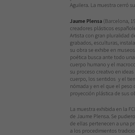
Aguilera. La muestra cerró su
Jaume Plensa
(Barcelona, 1
creadores plásticos español
Artista con gran pluralidad de
grabados, esculturas, instal
su obra se exhibe en museos
poética busca ante todo una
cuerpo humano y el macroco
su proceso creativo en ideas f
cuerpo, los sentidos y el ti
nómada y en el que el peso de
proyección plástica de sus o
La muestra exhibida en la FC
de Jaume Plensa. Se pudiero
de ellas pertenecen a una pri
a los procedimientos tradici