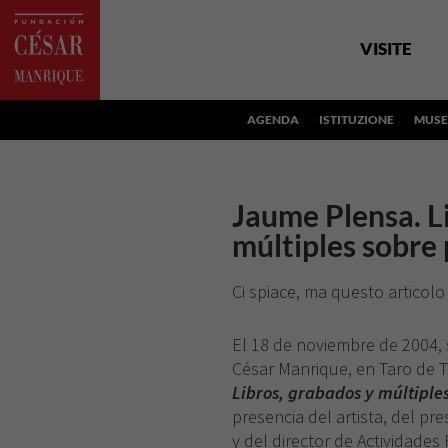
VISITE
AGENDA
ISTITUZIONE
MUSE
Jaume Plensa. L
múltiples sobre
Ci spiace, ma questo articolo
El 18 de noviembre de 2004, 
César Manrique, en Taro de T
Libros, grabados y múltiple
presencia del artista, del pr
y del director de Actividad