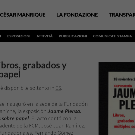
CÉSAR MANRIQUE
LA FONDAZIONE
TRANSPA
I
ESPOSIZIONI
ATTIVITÀ
PUBBLICAZIONI
COMUNICATI STAMPA
ibros, grabados y
 papel
 è disponibile soltanto in
ES
.
se inauguró en la sede de la Fundación
ahíche, la exposición
Jaume Plensa.
s sobre papel
. El acto contó con la
esidente de la FCM, José Juan Ramírez,
es Fundacionales, Fernando Gómez