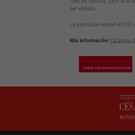
Taro de Tahíche. La FCM es 
ser visitada.
La exposición recibió 47.553 v
Más información:
Catálogo d
Volver a Revisiones Históricas