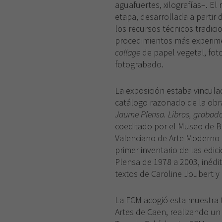
aguafuertes, xilografías–. E
etapa, desarrollada a partir 
los recursos técnicos tradic
procedimientos más experim
collage
de papel vegetal, foto
fotograbado.
La exposición estaba vincula
catálogo razonado de la obra 
Jaume Plensa. Libros, grabados
coeditado por el Museo de Be
Valenciano de Arte Moderno (
primer inventario de las edi
Plensa de 1978 a 2003, inédi
textos de Caroline Joubert 
La FCM acogió esta muestra t
Artes de Caen, realizando un