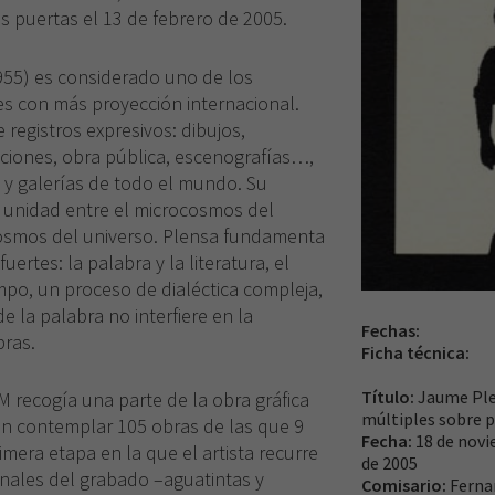
s puertas el 13 de febrero de 2005.
955) es considerado uno de los
es con más proyección internacional.
 registros expresivos: dibujos,
aciones, obra pública, escenografías…,
 y galerías de todo el mundo. Su
 unidad entre el microcosmos del
smos del universo. Plensa fundamenta
uertes: la palabra y la literatura, el
empo, un proceso de dialéctica compleja,
 la palabra no interfiere en la
Fechas:
bras.
Ficha técnica:
Título:
Jaume Ple
M recogía una parte de la obra gráfica
múltiples sobre 
n contemplar 105 obras de las que 9
Fecha:
18 de novi
mera etapa en la que el artista recurre
de 2005
onales del grabado –aguatintas y
Comisario:
Ferna