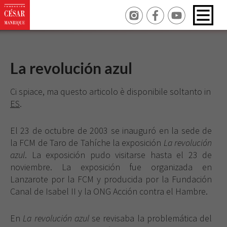
La revolución azul
Ci spiace, ma questo articolo è disponibile soltanto in
ES
.
El 23 de octubre de 2003 se inauguró en la sede de
la FCM de Taro de Tahíche la exposición
La revolución
azul
. La exposición pudo visitarse hasta el 23 de
noviembre. La exposición fue organizada en
Lanzarote por la FCM y producida por la Fundación
Canal de Isabel II y la ONG Acción contra el Hambre.
En
La revolución azul
se revisaba la problemática del