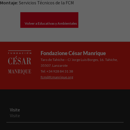
Montaje:
Servicios Técnicos de la FCM
Experiencia
Para que
nuestra web
Volver a Educativas y Ambientales
funcione lo
mejor posible
durante tu
visita. Si
rechaza estas
Fondazione César Manrique
cookies,
Taro de Tahíche – C/ Jorge Luis Borges, 16. Tahíche,
algunas
35507. Lanzarote
funcionalidades
Tel: +34 928 84 31 38
desaparecerán
fcm@fcmanrique.org
de la web.
Visite
Visite