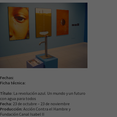
Necesarias
Estas
cookies no
son
Fechas:
opcionales.
Ficha técnica:
Son
necesarias
Título:
La revolución azul. Un mundo y un futuro
para que
con agua para todos
funcione la
Fecha:
23 de octubre – 23 de noviembre
web.
Producción:
Acción Contra el Hambre y
Fundación Canal Isabel II