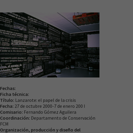
Necesarias
Estas
cookies no
son
opcionales.
Son
Fechas:
necesarias
Ficha técnica:
para que
Título:
Lanzarote: el papel de la crisis
funcione la
Fecha:
27 de octubre 2000-7 de enero 200 I
web.
Comisario:
Fernando Gómez Aguilera
Coordinación:
Departamento de Conservación
FCM
Experiencia
Organización, producción y diseño del
Para que