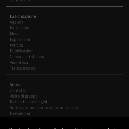
La Fondazione
Agenda
Istituzione
Musei
Esposizioni
Attività
Pubblicazioni
Comunicati stampa
Videoteca
Transparencia
Servizi
Contatto
Visite di gruppo
Richiesta di immagini
Autorizzazione per fotografare/filmare
Newsletter