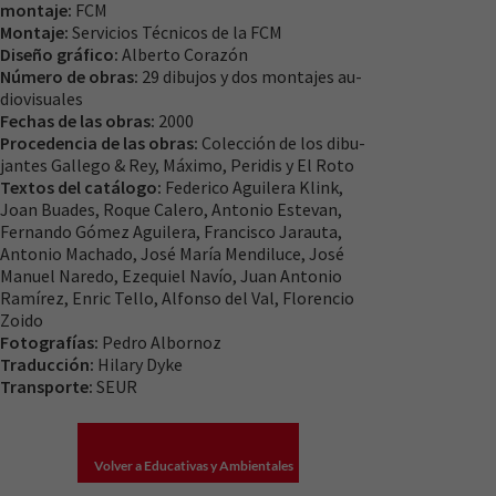
montaje:
FCM
nuestra web
Montaje:
Servicios Técnicos de la FCM
funcione lo
Diseño gráfico:
Alberto Corazón
mejor posible
Número de obras:
29 dibujos y dos montajes au­
durante tu
diovisuales
visita. Si
Fechas de las obras:
2000
rechaza estas
Procedencia de las obras:
Colección de los dibu­
cookies,
jantes Gallego & Rey, Máximo, Peridis y El Roto
algunas
Textos del catálogo:
Federico Aguilera Klink,
funcionalidades
Joan Buades, Roque Calero, Antonio Estevan,
desaparecerán
Fernando Gómez Aguilera, Francisco Jarauta,
de la web.
Antonio Ma­chado, José María Mendiluce, José
Manuel Naredo, Ezequiel Navío, Juan Antonio
Ramírez, Enric Tello, Alfonso del Val, Florencio
Zoido
Fotografías:
Pedro Albornoz
Traducción:
Hilary Dyke
Transporte:
SEUR
Volver a Educativas y Ambientales