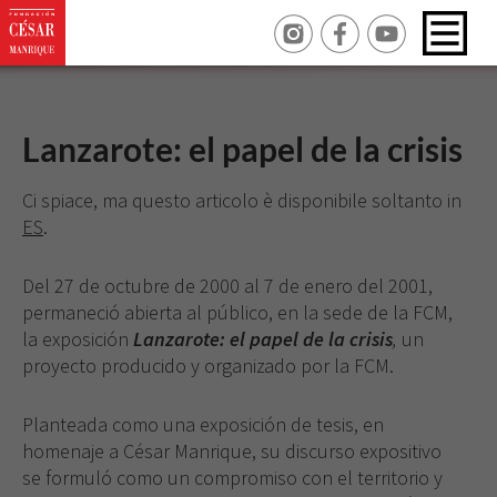
Lanzarote: el papel de la crisis
Ci spiace, ma questo articolo è disponibile soltanto in
ES
.
Del 27 de octubre de 2000 al 7 de enero del 2001,
permaneció abierta al público, en la sede de la FCM,
la exposición
Lanzarote: el papel de la crisis
,
un
proyec­to producido y organizado por la FCM.
Planteada como una exposición de tesis, en
home­naje a César Manrique, su discurso expositivo
se for­muló como un compromiso con el territorio y