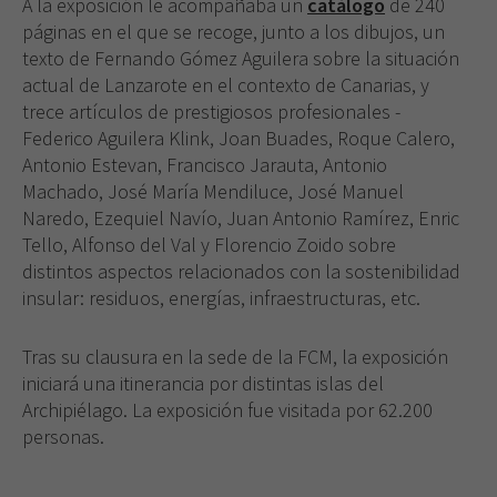
A la exposición le acompañaba un
catálogo
de 240
páginas en el que se recoge, junto a los dibujos, un
tex­to de Fernando Gómez Aguilera sobre la situación
ac­tual de Lanzarote en el contexto de Canarias, y
trece artículos de prestigiosos profesionales -
Federico Agui­lera Klink, Joan Buades, Roque Calero,
Antonio Estevan, Francisco Jarauta, Antonio
Machado, José María Mendi­luce, José Manuel
Naredo, Ezequiel Navío, Juan Antonio Ramírez, Enric
Tello, Alfonso del Val y Florencio Zoido­ sobre
distintos aspectos relacionados con la sostenibili­dad
insular: residuos, energías, infraestructuras, etc.
Tras su clausura en la sede de la FCM, la exposi­ción
iniciará una itinerancia por distintas islas del
Ar­chipiélago. La exposición fue visitada por 62.200
personas.