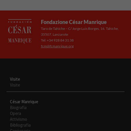
Fondazione César Manrique
Taro de Tahíche – C/ Jorge Luis Borges, 16. Tahíche,
35507. Lanzarote
Tel: +34 928 84 31 38
fcm@fcmanrique.org
Visite
Visite
César Manrique
Biografia
Opera
Attivismo
Bibliografia
Centenario