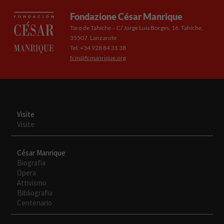
Fondazione César Manrique
Taro de Tahíche – C/ Jorge Luis Borges, 16. Tahíche,
35507. Lanzarote
Tel: +34 928 84 31 38
fcm@fcmanrique.org
Visite
Visite
César Manrique
Biografia
Opera
Attivismo
Necesarias
Bibliografia
Estas
Centenario
cookies no
son