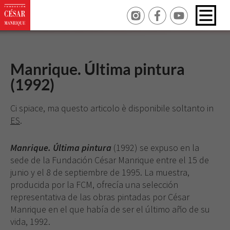
Manrique. Última pintura
(1992)
Ci spiace, ma questo articolo è disponibile soltanto in
ES
.
Manrique. Última pintura
(1992)
se expuso en la
sede de la Fundación César Manrique entre el 15 de
junio y el 8 de septiembre de 1995. La muestra,
producida por la FCM, ofrecía una selección
representativa de las obras pintadas por César
Manrique en el que había de ser el último año de su
vida, 1992.