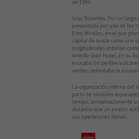
de 1999.
Islas flotantes. Por un largo 
presentada por uno de los tr
Enric Miralles, en el que pla
capital de la isla como una c
longitudinales estarían comp
Arrecife Gran Hotel. En su bo
evocaba los perfiles volcáni
verdes, delimitaba la ocupaci
La organización interna del
partir de módulos espaciales 
tiempo, aproximadamente och
distancia que un peatón está
sus operaciones diarias-.
Volver