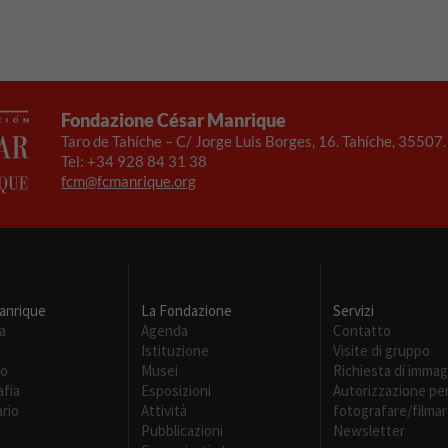
Fondazione César Manrique
Taro de Tahíche – C/ Jorge Luis Borges, 16. Tahíche, 35507
Tel: +34 928 84 31 38
fcm@fcmanrique.org
anrique
La Fondazione
Servizi
a
Agenda
Contatto
Istituzione
Visite di gruppo
Necesarias
mo
Musei
Richiesta di immag
Estas
afia
Esposizioni
Autorizzazione pe
cookies no
rio
Attività
fotografare/filma
son
Pubblicazioni
Newsletter
opcionales.