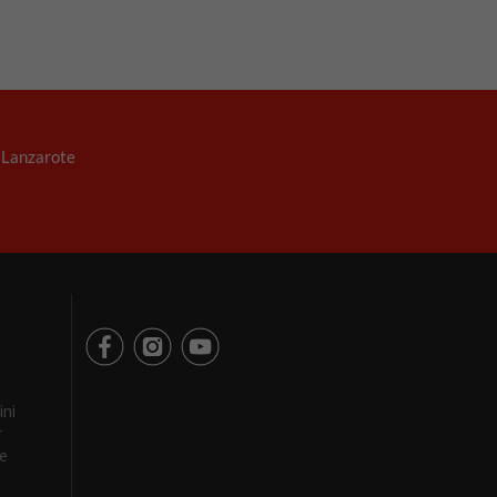
. Lanzarote
ini
r
re