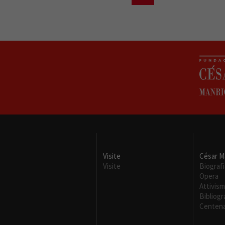
Visite
César M
Visite
Biografi
Opera
Attivis
Bibliogr
Centena