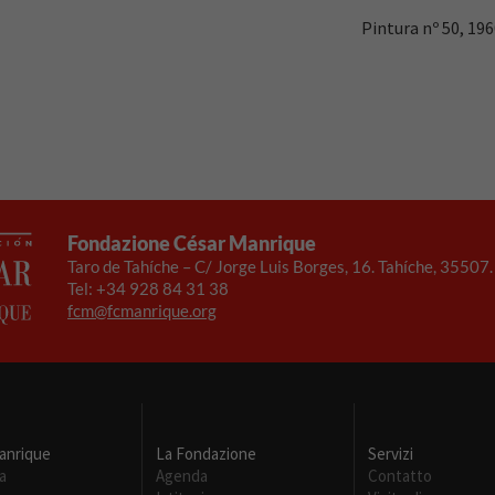
Pintura nº 50, 19
Fondazione César Manrique
Taro de Tahíche – C/ Jorge Luis Borges, 16. Tahíche, 35507
Tel: +34 928 84 31 38
fcm@fcmanrique.org
anrique
La Fondazione
Servizi
a
Agenda
Contatto