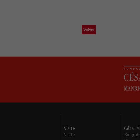
Volver
Visite
César M
Visite
Biografi