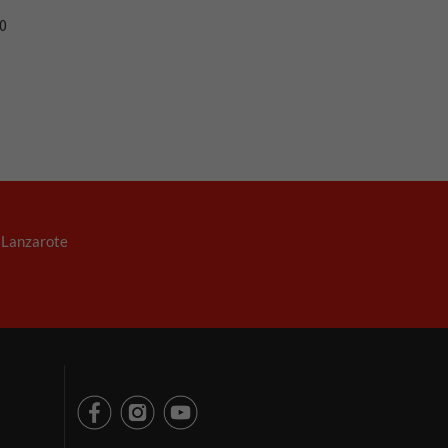
60
. Lanzarote