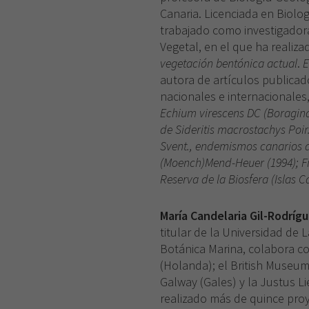
Canaria. Licenciada en Biolo
trabajado como investigador
Vegetal, en el que ha realiza
vegetación bentónica actual
.
E
autora de artículos publicad
nacionales e internacionales
Echium virescens DC (Boraginac
de Sideritis macrostachys Poir.
Svent., endemismos canarios 
(Moench)Mend-Heuer (1994); Fi
Reserva de la Biosfera (Islas C
María Candelaria Gil-Rodríg
titular de la Universidad de
Botánica Marina, colabora co
(Holanda); el British Museum 
Galway (Gales) y la Justus Li
realizado más de quince proye