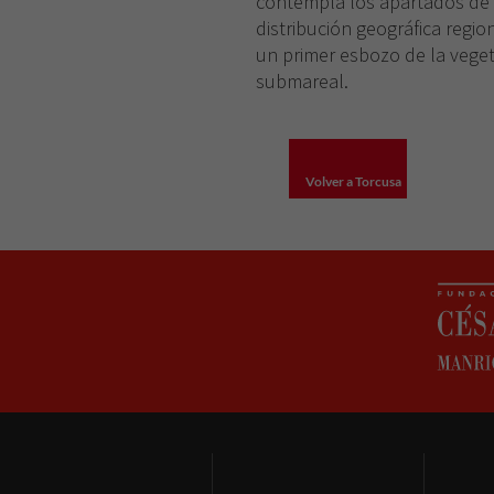
contempla los apartados de 
distribución geográfica regi
un primer esbozo de la veget
submareal.
Volver a Torcusa