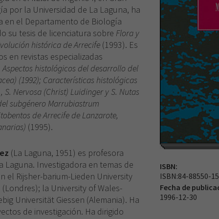
gía por la Universidad de La Laguna, ha
a en el Departamento de Biología
do su tesis de licenciatura sobre
Flora y
volución histórica de Arrecife
(1993). Es
os en revistas especializadas
,
Aspectos histológicos del desarrollo del
ea) (1992); Características histológicas
, S. Nervosa (Christ) Luidinger y S. Nutas
del subgénero Marrubiastrum
tobentos de Arrecife de Lanzarote,
anarias)
(1995).
uez
(La Laguna, 1951) es profesora
 La Laguna. Investigadora en temas de
ISBN:
n el Rijsher-barium-Lieden University
ISBN:84-88550-15
(Londres); la University of Wales-
Fecha de publica
1996-12-30
ebig Universität Giessen (Alemania). Ha
ctos de investigación. Ha dirigido