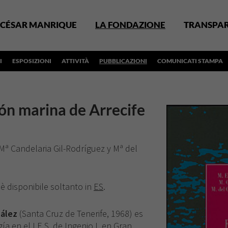
CÉSAR MANRIQUE
LA FONDAZIONE
TRANSPA
I
ESPOSIZIONI
ATTIVITÀ
PUBBLICAZIONI
COMUNICATI STAMPA
ión marina de Arrecife
ª Candelaria Gil-Rodríguez y Mª del
 è disponibile soltanto in
ES
.
zález
(Santa Cruz de Tenerife, 1968) es
a en el I.E.S. de Ingenio I, en Gran