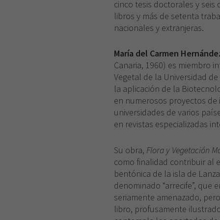
cinco tesis doctorales y seis
libros y más de setenta traba
nacionales y extranjeras.
María del Carmen Hernánde
Canaria, 1960) es miembro i
Vegetal de la Universidad de
la aplicación de la Biotecnol
en numerosos proyectos de in
universidades de varios país
en revistas especializadas in
Su obra,
Flora y Vegetación M
como finalidad contribuir al 
bentónica de la isla de Lanz
denominado “arrecife”, que e
seriamente amenazado, pero 
libro, profusamente ilustrado