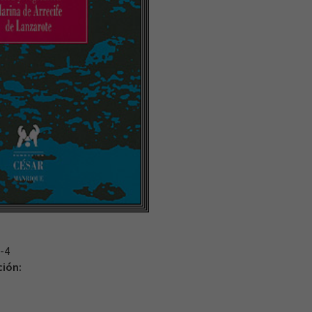
-4
ción: