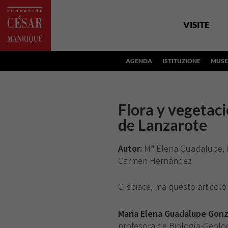
VISITE
AGENDA
ISTITUZIONE
MUSE
Flora y vegetac
de Lanzarote
Autor:
Mª Elena Guadalupe, M
Carmen Hernández
Ci spiace, ma questo articolo
Maria Elena Guadalupe Gon
profesora de Biología-Geologí