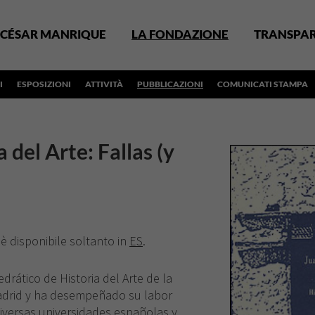
CÉSAR MANRIQUE
LA FONDAZIONE
TRANSPA
I
ESPOSIZIONI
ATTIVITÀ
PUBBLICAZIONI
COMUNICATI STAMPA
a del Arte: Fallas (y
 è disponibile soltanto in
ES
.
rático de Historia del Arte de la
drid y ha desempeñado su labor
iversas universidades españolas y