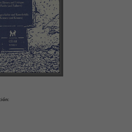
ción: