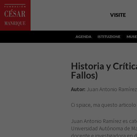
VISITE
AGENDA
ISTITUZIONE
MUSE
Historia y Crític
Fallos)
Autor:
Juan Antonio Ramírez
Ci spiace, ma questo articolo
Juan Antonio Ramírez es cated
Universidad Autónoma de Ma
docente e investigadora en d