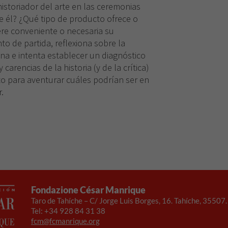
 historiador del arte en las ceremonias
e él? ¿Qué tipo de producto ofrece o
ere conveniente o necesaria su
o de partida, reflexiona sobre la
lina e intenta establecer un diagnóstico
carencias de la historia (y de la crítica)
o para aventurar cuáles podrían ser en
.
Fondazione César Manrique
Taro de Tahíche – C/ Jorge Luis Borges, 16. Tahíche, 35507
Tel: +34 928 84 31 38
fcm@fcmanrique.org