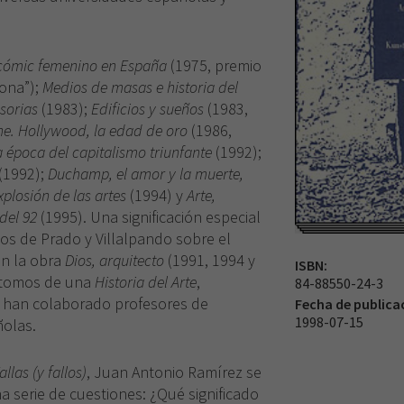
 cómic femenino en España
(1975, premio
ona”);
Medios de masas e historia del
usorias
(1983);
Edificios y sueños
(1983,
ine. Hollywood, la edad de oro
(1986,
la época del capitalismo triunfante
(1992);
(1992);
Duchamp, el amor y la muerte,
xplosión de las artes
(1994) y
Arte,
 del 92
(1995). Una significación especial
dos de Prado y Villalpando sobre el
n la obra
Dios, arquitecto
(1991, 1994 y
ISBN:
o tomos de una
Historia del Arte
,
84-88550-24-3
e han colaborado profesores de
Fecha de publica
1998-07-15
ñolas.
allas (y fallos)
, Juan Antonio Ramírez se
 serie de cuestiones: ¿Qué significado