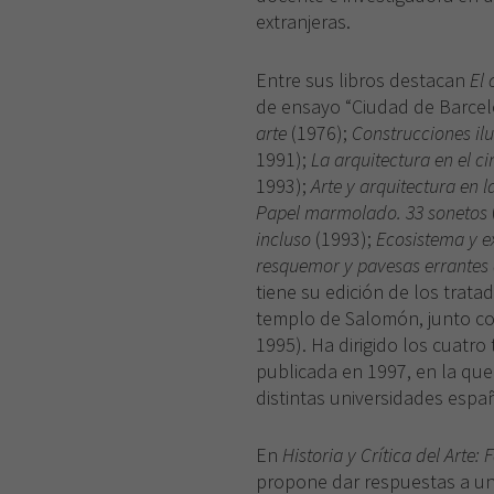
extranjeras.
Entre sus libros destacan
El
de ensayo “Ciudad de Barcel
arte
(1976);
Construcciones il
1991);
La arquitectura en el c
1993);
Arte y arquitectura en 
Papel marmolado. 33 sonetos
incluso
(1993);
Ecosistema y e
resquemor y pavesas errantes
tiene su edición de los trata
templo de Salomón, junto co
1995). Ha dirigido los cuatr
publicada en 1997, en la qu
distintas universidades espa
En
Historia y Crítica del Arte: F
propone dar respuestas a una