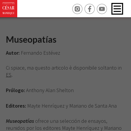
Museopatías
Autor:
Fernando Estévez
Ci spiace, ma questo articolo è disponibile soltanto in
ES
.
Prólogo:
Anthony Alan Shelton
Editores:
Mayte Henríquez y Mariano de Santa Ana
Museopatías
ofrece una selección de ensayos,
reunidos por los editores Mayte Henríquez y Mariano