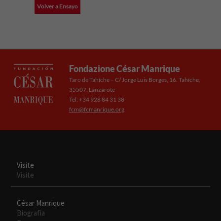
Volver a Ensayo
Fondazione César Manrique
Taro de Tahíche – C/ Jorge Luis Borges, 16. Tahíche,
35507. Lanzarote
Tel: +34 928 84 31 38
Necesarias
fcm@fcmanrique.org
Estas
cookies no
son
opcionales.
Son
necesarias
Visite
para que
Visite
funcione la
web.
César Manrique
Biografia