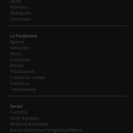
Opera
Experiencia
Attivismo
Para que
Bibliografia
nuestra web
Centenario
funcione lo
mejor posible
durante tu
La Fondazione
visita. Si
Agenda
rechaza estas
Istituzione
cookies,
Musei
algunas
Esposizioni
funcionalidades
Attività
desaparecerán
Pubblicazioni
de la web.
Comunicati stampa
Videoteca
Transparencia
Servizi
Contatto
Visite di gruppo
Richiesta di immagini
Autorizzazione per fotografare/filmare