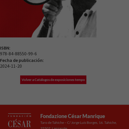
ISBN:
978-84-88550-99-6
Fecha de publicación:
2024-11-20
Volver a Catálogos de exposiciones tempo
Fondazione César Manrique
Taro de Tahíche – C/ Jorge Luis Borges, 16. Tahíche,
35507. Lanzarote