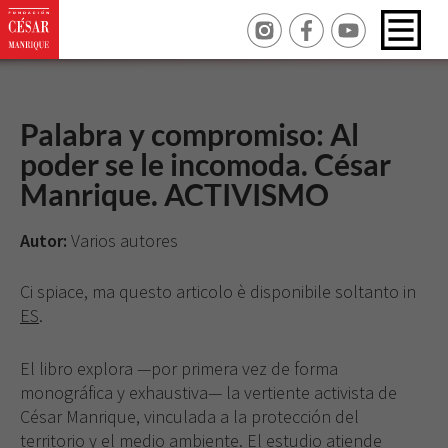
Palabra y compromiso: Al
poder se le incomoda. César
Manrique. ACTIVISMO
Autor:
Varios autores
Ci spiace, ma questo articolo è disponibile soltanto in
ES
.
El libro explora —por primera vez de forma
monográfica y exhaustiva— la vertiente activista de
César Manrique, vinculada a la protección del
territorio y el medio ambiente. El estudio atiende