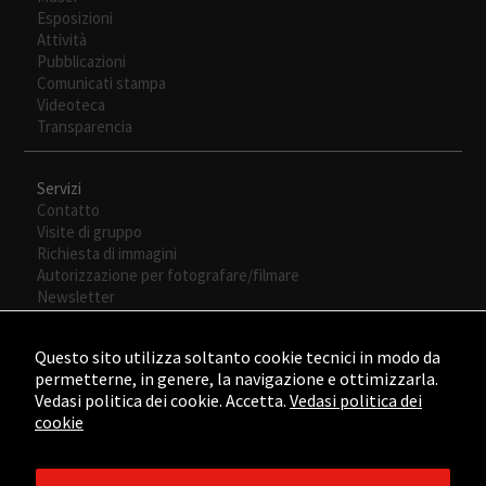
Esposizioni
durante tu
Attività
visita. Si
Pubblicazioni
rechaza estas
Comunicati stampa
cookies,
Videoteca
algunas
Transparencia
funcionalidades
desaparecerán
de la web.
Servizi
Contatto
Visite di gruppo
Richiesta di immagini
Autorizzazione per fotografare/filmare
Newsletter
Questo sito utilizza soltanto cookie tecnici in modo da
permetterne, in genere, la navigazione e ottimizzarla.
Vedasi politica dei cookie. Accetta.
Vedasi politica dei
cookie