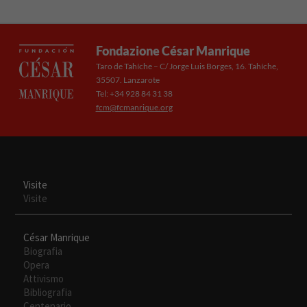
Fondazione César Manrique
Taro de Tahíche – C/ Jorge Luis Borges, 16. Tahíche,
35507. Lanzarote
Tel: +34 928 84 31 38
fcm@fcmanrique.org
Necesarias
Estas
cookies no
son
opcionales.
Visite
Son
Visite
necesarias
para que
funcione la
César Manrique
web.
Biografia
Opera
Attivismo
Experiencia
Bibliografia
Para que
Centenario