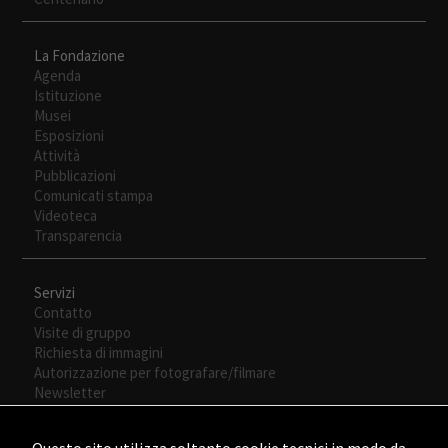
nuestra web
funcione lo
La Fondazione
mejor posible
Agenda
durante tu
Istituzione
visita. Si
Musei
rechaza estas
Esposizioni
cookies,
Attività
algunas
Pubblicazioni
funcionalidades
Comunicati stampa
desaparecerán
Videoteca
de la web.
Transparencia
Servizi
Contatto
Visite di gruppo
Richiesta di immagini
Autorizzazione per fotografare/filmare
Newsletter