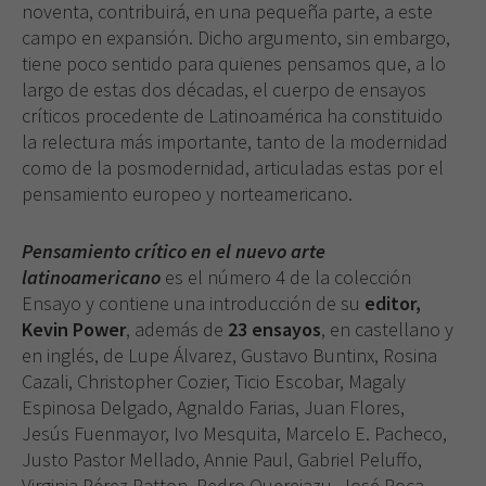
noventa, contribuirá, en una pequeña parte, a este
campo en expansión. Dicho argumento, sin embargo,
tiene poco sentido para quienes pensamos que, a lo
largo de estas dos décadas, el cuerpo de ensayos
críticos procedente de Latinoamérica ha constituido
la relectura más importante, tanto de la modernidad
como de la posmodernidad, articuladas estas por el
pensamiento europeo y norteamericano.
Pensamiento crítico en el nuevo arte
latinoamericano
es el número 4 de la colección
Ensayo y contiene una introducción de su
editor,
Kevin Power
, además de
23 ensayos
, en castellano y
en inglés, de Lupe Álvarez, Gustavo Buntinx, Rosina
Cazali, Christopher Cozier, Ticio Escobar, Magaly
Espinosa Delgado, Agnaldo Farias, Juan Flores,
Jesús Fuenmayor, Ivo Mesquita, Marcelo E. Pacheco,
Justo Pastor Mellado, Annie Paul, Gabriel Peluffo,
Virginia Pérez Ratton, Pedro Querejazu, José Roca,