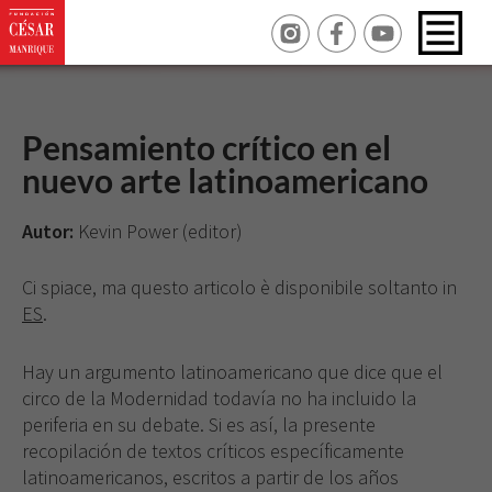
Pensamiento crítico en el
nuevo arte latinoamericano
Autor:
Kevin Power (editor)
Ci spiace, ma questo articolo è disponibile soltanto in
ES
.
Hay un argumento latinoamericano que dice que el
circo de la Modernidad todavía no ha incluido la
periferia en su debate. Si es así, la presente
recopilación de textos críticos específicamente
latinoamericanos, escritos a partir de los años