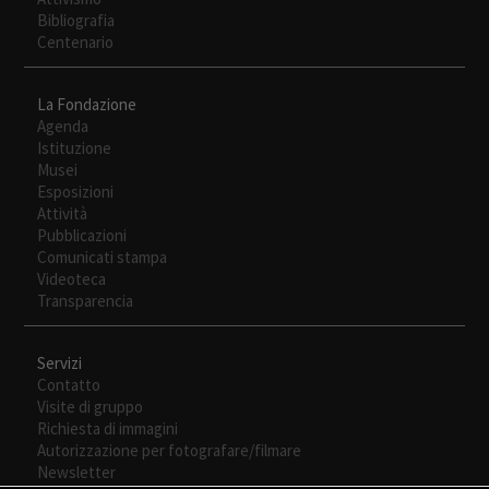
Bibliografia
Centenario
La Fondazione
Agenda
Istituzione
Musei
Esposizioni
Attività
Necesarias
Pubblicazioni
Estas
Comunicati stampa
cookies no
Videoteca
son
Transparencia
opcionales.
Son
necesarias
Servizi
para que
Contatto
funcione la
Visite di gruppo
web.
Richiesta di immagini
Autorizzazione per fotografare/filmare
Newsletter
Experiencia