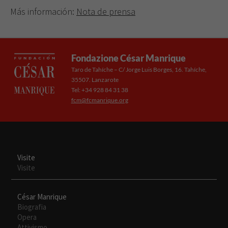
Más información:
Nota de prensa
Fondazione César Manrique
Taro de Tahíche – C/ Jorge Luis Borges, 16. Tahíche,
35507. Lanzarote
Tel: +34 928 84 31 38
fcm@fcmanrique.org
Visite
Visite
César Manrique
Biografia
Opera
Attivismo