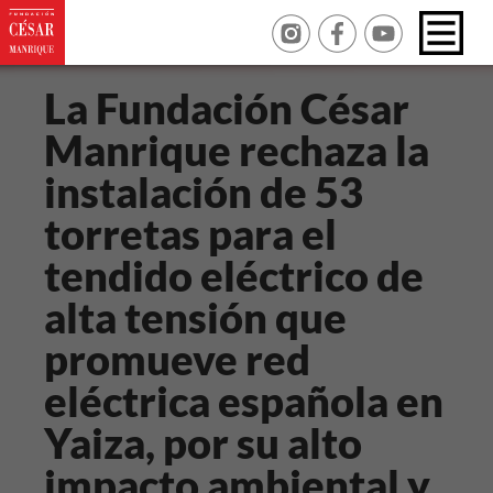
La Fundación César
Manrique rechaza la
instalación de 53
torretas para el
tendido eléctrico de
alta tensión que
promueve red
eléctrica española en
Yaiza, por su alto
impacto ambiental y