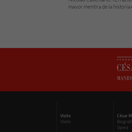
mayor mentira de la historia
Visite
César M
Visite
Biografi
Opera