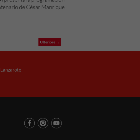
ntenario de César Manrique
Ulteriore →
. Lanzarote