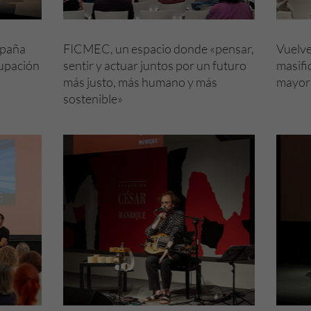
spaña
FICMEC, un espacio donde «pensar,
Vuelve
cupación
sentir y actuar juntos por un futuro
masific
más justo, más humano y más
mayor
sostenible»