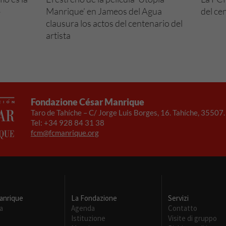
»
Manrique’ en Jameos del Agua
del ce
clausura los actos del centenario del
artista
Necesarias
Estas
Fondazione César Manrique
cookies no
Taro de Tahíche – C/ Jorge Luis Borges, 16. Tahíche, 35507
son
Tel: +34 928 84 31 38
opcionales.
fcm@fcmanrique.org
Son
necesarias
para que
funcione la
web.
anrique
La Fondazione
Servizi
a
Agenda
Contatto
Experiencia
Istituzione
Visite di gruppo
Para que