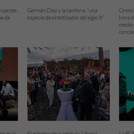
nzarote:
Germán Díaz y la zanfona, “una
Orenci
as de
especie de sintetizador del siglo X”
hora d
medio 
concie
mo es la
El estreno de la película ‘Utopía
La FCM