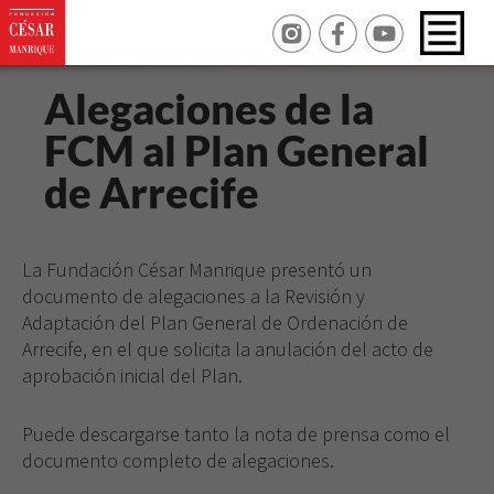
Alegaciones de la
FCM al Plan General
de Arrecife
La Fundación César Manrique presentó un
documento de alegaciones a la Revisión y
Adaptación del Plan General de Ordenación de
Arrecife, en el que solicita la anulación del acto de
aprobación inicial del Plan.
Puede descargarse tanto la nota de prensa como el
documento completo de alegaciones.