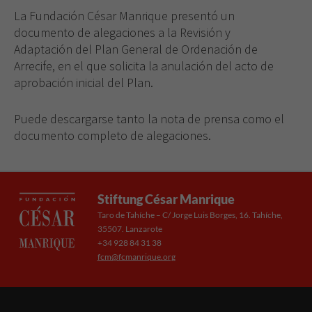
La Fundación César Manrique presentó un
documento de alegaciones a la Revisión y
Adaptación del Plan General de Ordenación de
Arrecife, en el que solicita la anulación del acto de
aprobación inicial del Plan.
Puede descargarse tanto la nota de prensa como el
documento completo de alegaciones.
Stiftung César Manrique
Taro de Tahíche – C/ Jorge Luis Borges, 16. Tahíche,
35507. Lanzarote
+34 928 84 31 38
fcm@fcmanrique.org