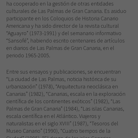
ha cooperado en la gestión de otras entidades
culturales de Las Palmas de Gran Canaria. Es asiduo
participante en los Coloquios de Historia Canario
Americana y ha sido director de la revista cultural
“Aguayro” (1973-1991) y del semanario informativo
“Sansofé”, habiendo escrito centenares de artículos
en diarios de Las Palmas de Gran Canaria, en el
periodo 1965-2005.
Entre sus ensayos y publicaciones, se encuentran
“La ciudad de Las Palmas, noticia histórica de su
Necesarias
urbanización” (1978), “Arquitectura neoclásica en
Estas
Canarias” (1982), “Canarias, escala en la exploración
cookies no
científica de los continentes exóticos” (1982), “Las
son
Palmas de Gran Canaria” (1984), “Las islas Canarias,
opcionales.
Son
escala científica en el Atlántico. Viajeros y
necesarias
naturalistas en el siglo XVIII” (1987), “Tesoros del
para que
Museo Canario” (1990), “Cuatro tiempos de la
funcione la