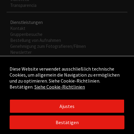
Transparencia
Dienstleistungen
Kontakt
Gruppenbesuche
Bestellung von Aufnahmen
Genehmigung zum Fotografieren/Filmen
Newsletter
Diese Website verwendet ausschließlich technische
Cookies, um allgemein die Navigation zu ermöglichen
und zu optimieren. Siehe Cookie-Richtlinien.
Bestätigen.
Siehe Cookie-Richtlinien
Ajustes
©2015 - ©2026 Fundación César Manrique. Todos los derechos
reservados.
Bestätigen
Aviso legal
/
Política de Privacidad
/
Política de Cookies
/
Créditos
web