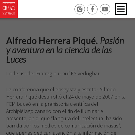
Alfredo Herrera Piqué.
Pasión
y aventura en la ciencia de las
Luces
Leider ist der Eintrag nur auf
ES
verfügbar.
La conferencia que el ensayista y escritor Alfredo
Herrera Piqué desarrolló el 24 de mayo de 2007 en la
FCM buceó en la prehistoria científica del
Archipiélago canario con el fin de iluminar el
presente, en el que “la figura del intelectual ha sido
barrida por los medios de comunicación de masas”,
que apenas dedican atención a la información de