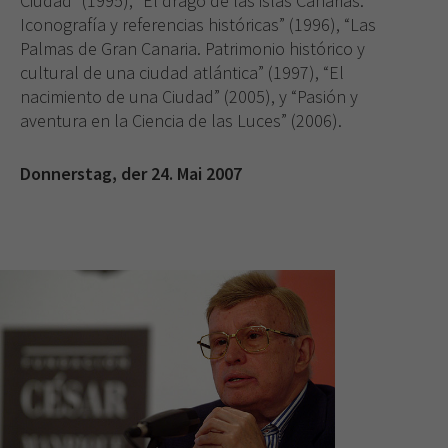
Ciudad” (1995), “El drago de las islas Canarias.
web.
Iconografía y referencias históricas” (1996), “Las
Palmas de Gran Canaria. Patrimonio histórico y
cultural de una ciudad atlántica” (1997), “El
Experiencia
Para que
nacimiento de una Ciudad” (2005), y “Pasión y
nuestra web
aventura en la Ciencia de las Luces” (2006).
funcione lo
mejor posible
Donnerstag, der 24. Mai 2007
durante tu
visita. Si
rechaza estas
cookies,
algunas
funcionalidades
desaparecerán
de la web.