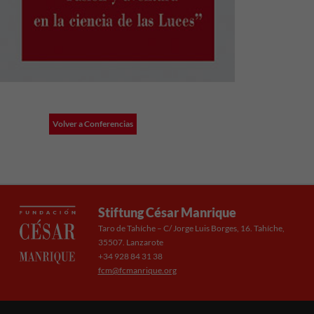
Volver a Conferencias
Stiftung César Manrique
Taro de Tahíche – C/ Jorge Luis Borges, 16. Tahíche,
35507. Lanzarote
+34 928 84 31 38
fcm@fcmanrique.org