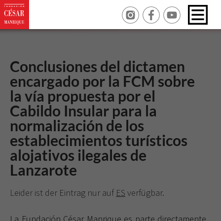
Conclusiones del dictamen
encargado por la FCM sobre
la vía propuesta por el
Cabildo Insular para la
normalización de los
establecimientos turísticos
alojativos ilegales de
Lanzarote
Leider ist der Eintrag nur auf
ES
verfügbar.
La Fundación César
Manrique es parte directamente