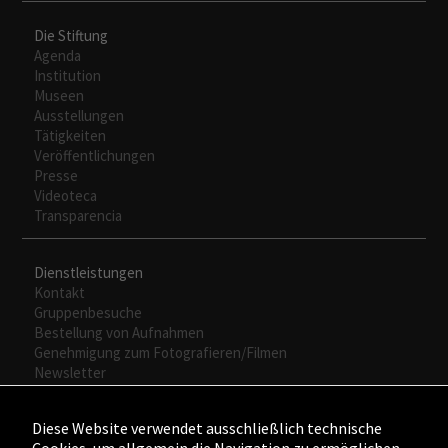
funcione lo
mejor posible
Die Stiftung
durante tu
Agenda
visita. Si
Institution
rechaza estas
Museen
cookies,
Ausstellungen
algunas
Tätigkeiten
funcionalidades
Veröffentlichungen
desaparecerán
Presse
de la web.
Videoteca
Transparencia
Dienstleistungen
Kontakt
Gruppenbesuche
Bestellung von Aufnahmen
Genehmigung zum Fotografieren/Filmen
Newsletter
Diese Website verwendet ausschließlich technische