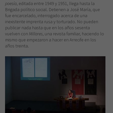
poesía
, editada entre 1949 y 1951, llega hasta la
Brigada político social. Detienen a José María, que
Necesarias
Estas
fue encarcelado, interrogado acerca de una
cookies no
inexistente imprenta rusa y torturado. No pueden
son
publicar nada hasta que en los años sesenta
opcionales.
vuelven con
Millares
, una revista familiar, haciendo lo
Son
mismo que empezaron a hacer en Arrecife en los
necesarias
para que
años treinta.
funcione la
web.
Experiencia
Para que
nuestra web
funcione lo
mejor posible
durante tu
visita. Si
rechaza estas
cookies,