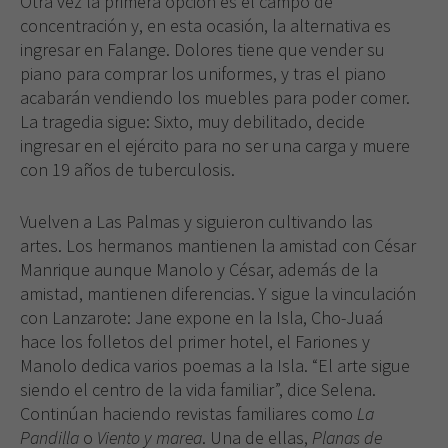
Otra vez la primera opción es el campo de
concentración y, en esta ocasión, la alternativa es
ingresar en Falange. Dolores tiene que vender su
piano para comprar los uniformes, y tras el piano
acabarán vendiendo los muebles para poder comer.
La tragedia sigue: Sixto, muy debilitado, decide
ingresar en el ejército para no ser una carga y muere
con 19 años de tuberculosis.
Vuelven a Las Palmas y siguieron cultivando las
artes. Los hermanos mantienen la amistad con César
Manrique aunque Manolo y César, además de la
amistad, mantienen diferencias. Y sigue la vinculación
con Lanzarote: Jane expone en la Isla, Cho-Juaá
hace los folletos del primer hotel, el Fariones y
Manolo dedica varios poemas a la Isla. “El arte sigue
siendo el centro de la vida familiar”, dice Selena.
Continúan haciendo revistas familiares como
La
Pandilla
o
Viento y marea
. Una de ellas,
Planas de