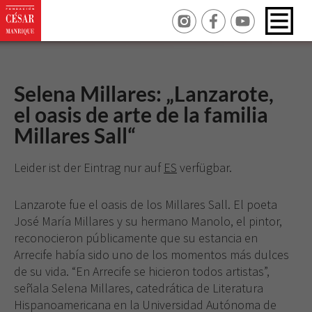
Selena Millares: „Lanzarote,
el oasis de arte de la familia
Millares Sall“
Leider ist der Eintrag nur auf
ES
verfügbar.
Lanzarote fue el oasis de los Millares Sall. El poeta
José María Millares y su hermano Manolo, el pintor,
reconocieron públicamente que su estancia en
Arrecife había sido uno de los momentos más dulces
de su vida. “En Arrecife se hicieron todos artistas”,
señala Selena Millares, catedrática de Literatura
Hispanoamericana en la Universidad Autónoma de