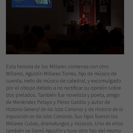
Esta historia de los Millares comienza con otro
Millares, Agustín Millares Torres, hijo de músico de
cuerda, nieto de músico de catedral, y excomulgado
por el obispo debido a no rectificar su opinión sobre
dos prelados. También fue novelista y poeta, amigo
de Menéndez Pelayo y Pérez Galdós y autor de
Historia General de las Islas Canarias
y de
Historia de la
Inquisición en las Islas Canarias
. Sus hijos fueron los
Millares Cubas, dramaturgos y músicos. Uno de ellos
también se llamó Agustín y tuvo otro hijo del mismo