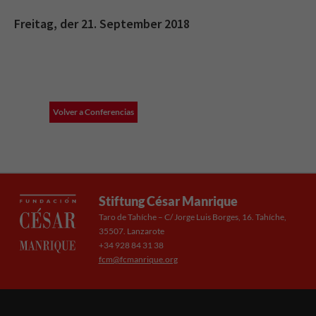
Freitag, der 21. September 2018
Volver a Conferencias
Stiftung César Manrique
Taro de Tahíche – C/ Jorge Luis Borges, 16. Tahíche,
35507. Lanzarote
+34 928 84 31 38
fcm@fcmanrique.org