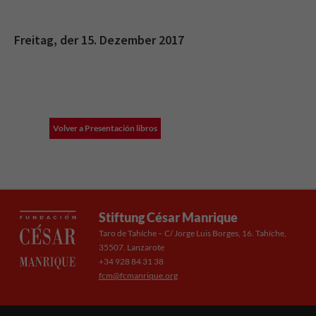
Freitag, der 15. Dezember 2017
Volver a Presentación libros
Stiftung César Manrique
Taro de Tahíche – C/ Jorge Luis Borges, 16. Tahíche,
35507. Lanzarote
+34 928 84 31 38
fcm@fcmanrique.org