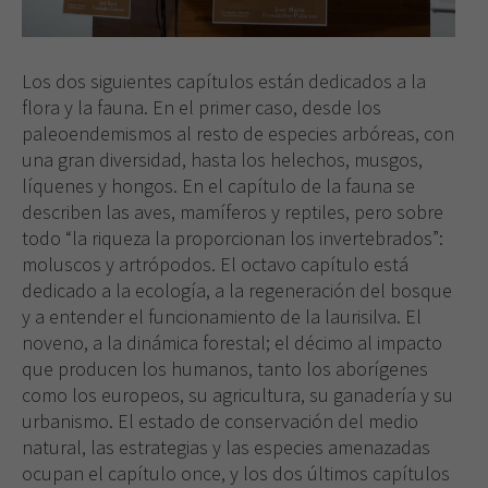
Los dos siguientes capítulos están dedicados a la
flora y la fauna. En el primer caso, desde los
paleoendemismos al resto de especies arbóreas, con
una gran diversidad, hasta los helechos, musgos,
líquenes y hongos. En el capítulo de la fauna se
describen las aves, mamíferos y reptiles, pero sobre
todo “la riqueza la proporcionan los invertebrados”:
moluscos y artrópodos. El octavo capítulo está
dedicado a la ecología, a la regeneración del bosque
Necesarias
y a entender el funcionamiento de la laurisilva. El
Estas
noveno, a la dinámica forestal; el décimo al impacto
cookies no
son
que producen los humanos, tanto los aborígenes
opcionales.
como los europeos, su agricultura, su ganadería y su
Son
urbanismo. El estado de conservación del medio
necesarias
natural, las estrategias y las especies amenazadas
para que
ocupan el capítulo once, y los dos últimos capítulos
funcione la