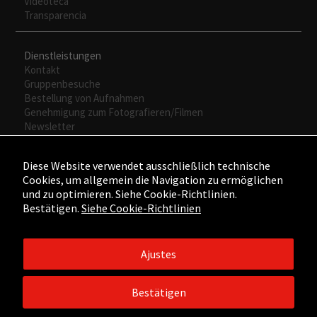
Videoteca
Transparencia
Dienstleistungen
Kontakt
Gruppenbesuche
Bestellung von Aufnahmen
Genehmigung zum Fotografieren/Filmen
Newsletter
Diese Website verwendet ausschließlich technische
Cookies, um allgemein die Navigation zu ermöglichen
und zu optimieren. Siehe Cookie-Richtlinien.
Bestätigen.
Siehe Cookie-Richtlinien
Ajustes
©2015 - ©2026 Fundación César Manrique. Todos los derechos
reservados.
Bestätigen
Aviso legal
/
Política de Privacidad
/
Política de Cookies
/
Créditos
web