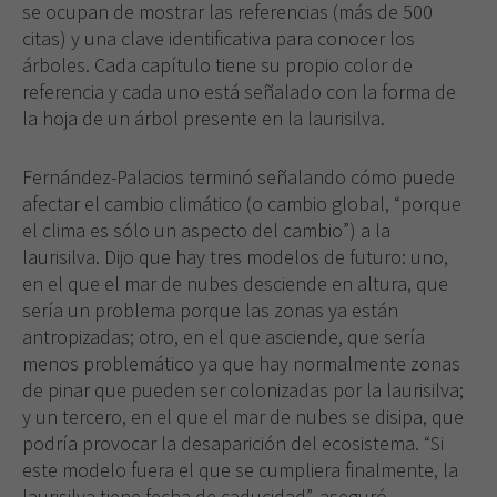
web.
se ocupan de mostrar las referencias (más de 500
citas) y una clave identificativa para conocer los
árboles. Cada capítulo tiene su propio color de
Experiencia
referencia y cada uno está señalado con la forma de
Para que
la hoja de un árbol presente en la laurisilva.
nuestra web
funcione lo
mejor posible
Fernández-Palacios terminó señalando cómo puede
durante tu
afectar el cambio climático (o cambio global, “porque
visita. Si
el clima es sólo un aspecto del cambio”) a la
rechaza estas
laurisilva. Dijo que hay tres modelos de futuro: uno,
cookies,
en el que el mar de nubes desciende en altura, que
algunas
funcionalidades
sería un problema porque las zonas ya están
desaparecerán
antropizadas; otro, en el que asciende, que sería
de la web.
menos problemático ya que hay normalmente zonas
de pinar que pueden ser colonizadas por la laurisilva;
y un tercero, en el que el mar de nubes se disipa, que
podría provocar la desaparición del ecosistema. “Si
este modelo fuera el que se cumpliera finalmente, la
laurisilva tiene fecha de caducidad”, aseguró.