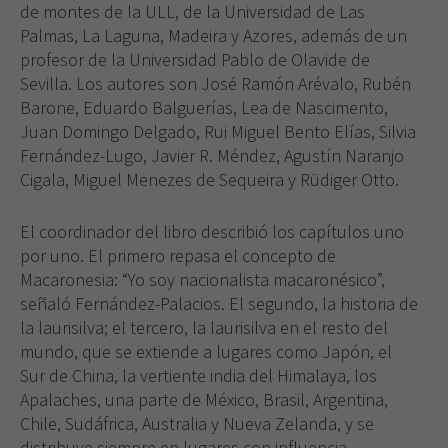
de montes de la ULL, de la Universidad de Las
Palmas, La Laguna, Madeira y Azores, además de un
profesor de la Universidad Pablo de Olavide de
Sevilla. Los autores son José Ramón Arévalo, Rubén
Barone, Eduardo Balguerías, Lea de Nascimento,
Juan Domingo Delgado, Rui Miguel Bento Elías, Silvia
Fernández-Lugo, Javier R. Méndez, Agustín Naranjo
Cigala, Miguel Menezes de Sequeira y Rüdiger Otto.
El coordinador del libro describió los capítulos uno
por uno. El primero repasa el concepto de
Macaronesia: “Yo soy nacionalista macaronésico”,
señaló Fernández-Palacios. El segundo, la historia de
la laurisilva; el tercero, la laurisilva en el resto del
mundo, que se extiende a lugares como Japón, el
Sur de China, la vertiente india del Himalaya, los
Apalaches, una parte de México, Brasil, Argentina,
Chile, Sudáfrica, Australia y Nueva Zelanda, y se
distribuye siempre en lugares con influencia