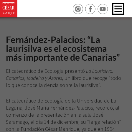
Fernández-Palacios: “La
laurisilva es el ecosistema
más importante de Canarias”
El catedrático de Ecología presentó
La Laurisilva.
Canarias, Madeira y Azores,
un libro que recoge “todo
lo que conoce la ciencia sobre la laurisilva”.
El catedrático de Ecología de la Universidad de La
Laguna, José María Fernández-Palacios, recordó, al
comienzo de la presentación en la sala José
Saramago, el día 14 de diciembre, su “larga relación”
con la Fundación César Manrique, ya que en 1994