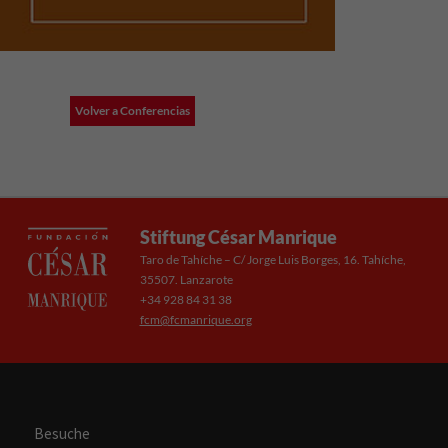
Volver a Conferencias
Stiftung César Manrique
Taro de Tahíche – C/ Jorge Luis Borges, 16. Tahíche,
35507. Lanzarote
+34 928 84 31 38
fcm@fcmanrique.org
Besuche