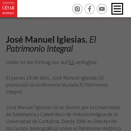
José Manuel Iglesias.
El
Patrimonio Integral
Leider ist der Eintrag nur auf
ES
verfügbar.
El jueves 19 de abril, José Manuel Iglesias Gil
pronunció la conferencia titulada
El Patrimonio
Integral
.
José Manuel Iglesias Gil es
Doctor por la Universidad
de Salamanca y Catedrático de Historia Antigua de la
Universidad de Cantabria. Desde 1990 es Director de
los Cursos monográficos sobre el Patrimonio Histórico