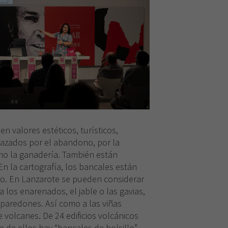
Necesarias
Estas
cookies no
son
opcionales.
Son
necesarias
para que
funcione la
web.
n valores estéticos, turísticos,
azados por el abandono, por la
Experiencia
mo la ganadería. También están
Para que
En la cartografía, los bancales están
nuestra web
ero. En Lanzarote se pueden considerar
funcione lo
mejor posible
 los enarenados, el jable o las gavias,
durante tu
paredones. Así como a las viñas
visita. Si
 volcanes. De 24 edificios volcánicos
rechaza estas
 de ellos hay “bancales de bolsillo”.