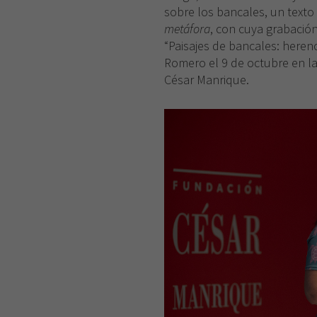
sobre los bancales, un texto
metáfora
, con cuya grabació
“Paisajes de bancales: herenci
Romero el 9 de octubre en l
César Manrique.