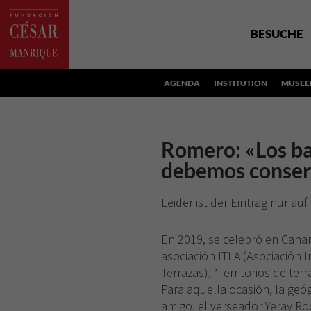
BESUCHE
AGENDA
INSTITUTION
MUSEE
Romero: «Los ba
debemos conser
Leider ist der Eintrag nur auf
En 2019, se celebró en Canar
asociación ITLA (Asociación 
Terrazas), “Territorios de te
Para aquella ocasión, la geó
amigo, el verseador Yeray R