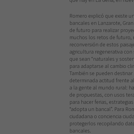
Romero explicó que existe un
bancales en Lanzarote, Gran
de futuro para realizar proye
muchos los retos de futuro, ma
reconversión de estos paisaje
agricultura regenerativa con
que sean “naturales y sosten
para adaptarse al cambio cl
También se pueden destinar 
determinada actitud frente al 
a la gente al mundo rural: ha
de propuestas, con usos tera
para hacer ferias, estrategias 
“adopta un bancal”. Para Rom
ciudadana o conciencia ciud
protegerlos recopilando dat
bancales.