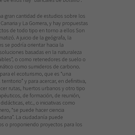
cookies,
algunas
funcionalidades
a gran cantidad de estudios sobre los
desaparecerán
 Canaria y La Gomera, y hay propuestas
de la web.
ctos de todo tipo en torno a ellos Son
tizó. A juicio de la geógrafa, la
s se podría orientar hacia la
 soluciones basadas en la naturaleza
ibles”, o como retenedores de suelo o
imático como sumideros de carbono.
para el ecoturismo, que es “una
territorio” y para acercar, en definitiva,
cer rutas, huertos urbanos y otro tipo
péuticos, de formación, de reunión,
didácticas, etc., o iniciativas como
ero, “se puede hacer ciencia
adana”. La ciudadanía puede
os o proponiendo proyectos para los