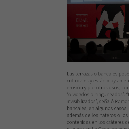
Las terrazas o bancales posee
culturales y están muy amen
erosión y por otros usos, co
“olvidados o ninguneados”. “
invisibilizados”, señaló Rom
bancales, en algunos casos, a
además de los nateros o los 
contenidas en los cráteres de
que hay en La Geria, en nueve