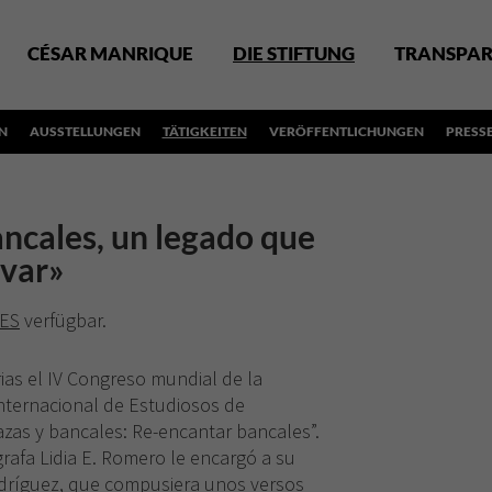
CÉSAR MANRIQUE
DIE STIFTUNG
TRANSPAR
N
AUSSTELLUNGEN
TÄTIGKEITEN
VERÖFFENTLICHUNGEN
PRESS
ncales, un legado que
var»
ES
verfügbar.
ias el IV Congreso mundial de la
Internacional de Estudiosos de
rrazas y bancales: Re-encantar bancales”.
grafa Lidia E. Romero le encargó a su
odríguez, que compusiera unos versos