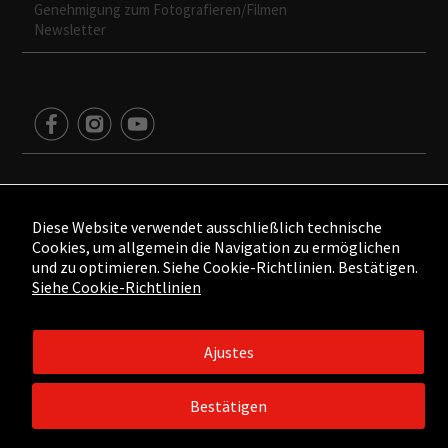
Genehmigung zum Fotografieren/Filmen
Newsletter
Diese Website verwendet ausschließlich technische
©2015 - ©2026 Fundación César Manrique. Todos los derechos
Cookies, um allgemein die Navigation zu ermöglichen
reservados.
und zu optimieren. Siehe Cookie-Richtlinien. Bestätigen.
Aviso legal
/
Política de Privacidad
/
Política de Cookies
/
Créditos
Siehe Cookie-Richtlinien
web
Ajustes
Bestätigen