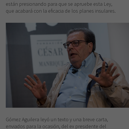
cookies,
están presionando para que se apruebe esta Ley,
algunas
que acabará con la eficacia de los planes insulares.
funcionalidades
desaparecerán
de la web.
Gómez Aguilera leyó un texto y una breve carta,
enviados para la ocasión, del ex presidente del