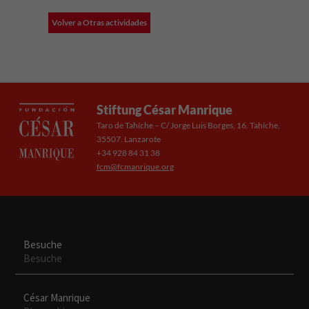
Volver a Otras actividades
Stiftung César Manrique
Taro de Tahíche – C/ Jorge Luis Borges, 16. Tahíche,
35507. Lanzarote
+34 928 84 31 38
fcm@fcmanrique.org
Besuche
Besuche
César Manrique