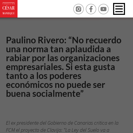
Paulino Rivero: “No recuerdo
una norma tan aplaudida a
rabiar por las organizaciones
empresariales. Si esta gusta
tanto a los poderes
económicos no puede ser
buena socialmente”
El ex presidente del Gobierno de Canarias critica en la
FCM el proyecto de Clavijo:
“La Ley del Suelo va a