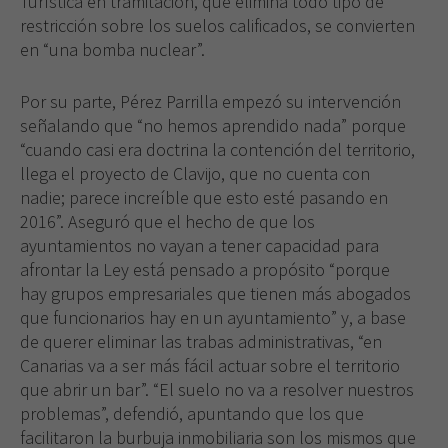
Turística en tramitación, que elimina todo tipo de
restricción sobre los suelos calificados, se convierten
Necesarias
en “una bomba nuclear”.
Estas
cookies no
Por su parte, Pérez Parrilla empezó su intervención
son
señalando que “no hemos aprendido nada” porque
opcionales.
Son
“cuando casi era doctrina la contención del territorio,
necesarias
llega el proyecto de Clavijo, que no cuenta con
para que
nadie; parece increíble que esto esté pasando en
funcione la
2016”. Aseguró que el hecho de que los
web.
ayuntamientos no vayan a tener capacidad para
afrontar la Ley está pensado a propósito “porque
hay grupos empresariales que tienen más abogados
Experiencia
que funcionarios hay en un ayuntamiento” y, a base
Para que
nuestra web
de querer eliminar las trabas administrativas, “en
funcione lo
Canarias va a ser más fácil actuar sobre el territorio
mejor posible
que abrir un bar”. “El suelo no va a resolver nuestros
durante tu
problemas”, defendió, apuntando que los que
visita. Si
facilitaron la burbuja inmobiliaria son los mismos que
rechaza estas