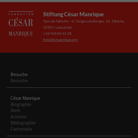
Stiftung César Manrique
Taro de Tahíche – C/ Jorge Luis Borges, 16. Tahíche,
35507. Lanzarote
+34 928 84 31 38
fcm@fcmanrique.org
Besuche
Besuche
César Manrique
Biographie
Werk
Activism
Bibliographie
Centenario