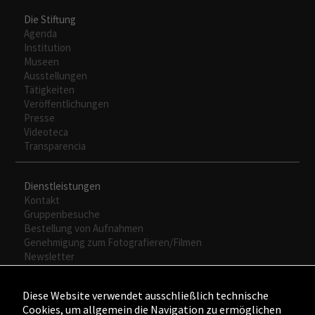
Die Stiftung
Agenda
Institution
Museen
Ausstellungen
Tätigkeiten
Veröffentlichungen
Presse
Videoteca
Transparencia
Dienstleistungen
Kontakt
Gruppenbesuche
Bestellung von Aufnahmen
Genehmigung zum Fotografieren/Filmen
Newsletter
Diese Website verwendet ausschließlich technische
Cookies, um allgemein die Navigation zu ermöglichen