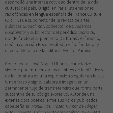
desarrolló una intensa actividad dentro de la vida
cultural del país. Dirigió, en París, las emisiones
radiofónicas en lengua española de France Culture
(ORTF). Fue subdirector de la revista de artes
plásticas
Guadalimar
, codirector de
Cuadernos
Guadalimar
y subdirector del periódico
Diario 16
,
donde fundó el suplemento „Culturas”. Así mismo,
creó la colección Poesía/Cátedra y fue fundador y
director literario de la editorial Ave del Paraíso.
Como poeta, José-Miguel Ullán se caracterizó
siempre por entrecruzar los mimbres de la plástica y
de la literatura en una exploración singular en la que
funde trazo y signo, palabra e imagen, en un
permanente flujo de transferencias que forma parte
sustantiva de su código expresivo. Autor de una
extensa obra poética, entre sus libros publicados
cabe señalar:
Maniluvios, Frases, Rumor de Tánger,
Visto y no visto, Ardicia (Antología poética, 1964-1994),