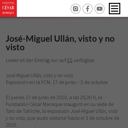
José-Miguel Ullán, visto y no
visto
Leider ist der Eintrag nur auf
ES
verfügbar.
José-Miguel Ullán, visto y no visto
Exposición en la FCM. 17 de junio – 3 de octubre
El jueves 17 de junio de 2010, a las 20,30 h, la
Fundación César Manrique inauguró en su sede de
Taro de Tahíche, la exposición
José-Miguel Ullán, visto
y no visto
, que pudo visitarse hasta el 3 de octubre de
2010.