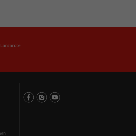
. Lanzarote
m
men