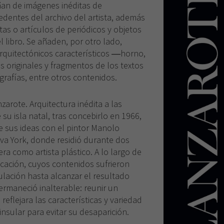
an de imágenes inéditas de
edentes del archivo del artista, además
as o artículos de periódicos y objetos
l libro. Se añaden, por otro lado,
rquitectónicos característicos ―horno,
originales y fragmentos de los textos
rafías, entre otros contenidos.
zarote. Arquitectura inédita a las
u isla natal, tras concebirlo en 1966,
sus ideas con el pintor Manolo
eva York, donde residió durante dos
ra como artista plástico. A lo largo de
icación, cuyos contenidos sufrieron
lación hasta alcanzar el resultado
 permaneció inalterable: reunir un
reflejara las características y variedad
insular para evitar su desaparición.