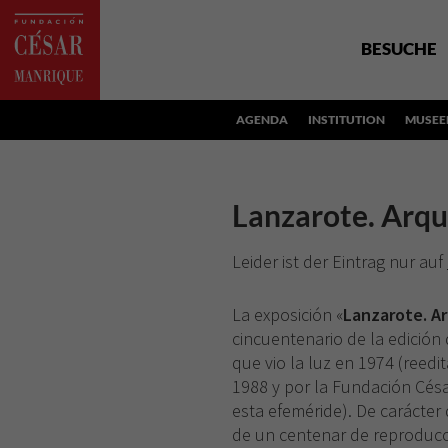
BESUCHE
AGENDA
INSTITUTION
MUSEE
Lanzarote. Arqui
Leider ist der Eintrag nur auf
La exposición «
Lanzarote. Ar
cincuentenario de la edició
que vio la luz en 1974 (reed
1988 y por la Fundación Cés
esta efeméride). De carácte
de un centenar de reproducci