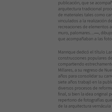
publicación, que se acompañ
arquitectura tradicional proc
de materiales tales como cart
vinculados a la realización de
recreaciones de elementos a
muro, palomares…―, dibujos 
que acompañaban a las fotog
Manrique dedicó el título Lan
construcciones populares de s
compartiendo estrechamente 
Millares, a su regreso de Nu
años para consolidar su carre
siete años trabajó en la publ
diversos procesos de reformu
final, si bien la idea original
repertorio de fotografías que 
de la arquitectura vernácula 