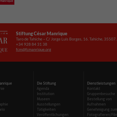
a Manrique
Necesarias
Stiftung César Manrique
Estas
Taro de Tahíche – C/ Jorge Luis Borges, 16. Tahíche, 35507
cookies no
+34 928 84 31 38
son
fcm@fcmanrique.org
opcionales.
Son
necesarias
para que
funcione la
web.
anrique
Die Stiftung
Dienstleistungen
hie
Agenda
Kontakt
Institution
Gruppenbesuche
Experiencia
m
Museen
Bestellung von
Para que
aphie
Ausstellungen
Aufnahmen
nuestra web
rio
Tätigkeiten
Genehmigung zu
funcione lo
Veröffentlichungen
Fotografieren/Fil
mejor posible