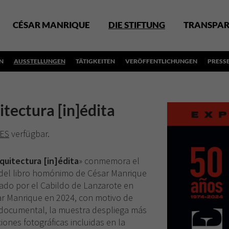
CÉSAR MANRIQUE
DIE STIFTUNG
TRANSPAR
N
AUSSTELLUNGEN
TÄTIGKEITEN
VERÖFFENTLICHUNGEN
PRESS
tectura [in]édita
ES
verfügbar.
quitectura [in]édita
» conmemora el
n del libro homónimo de César Manrique
itado por el Cabildo de Lanzarote en
ar Manrique en 2024, con motivo de
r documental, la muestra despliega más
ones fotográficas incluidas en la