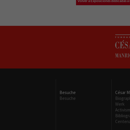
Volver a Exposiciones dedicadas 
Besuche
César M
Besuche
Biograp
Werk
Activis
Bibliogr
Centena