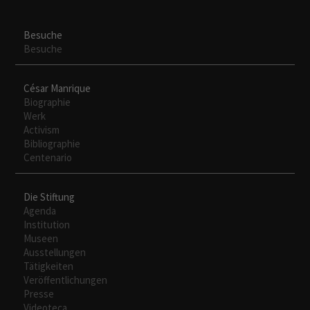
Besuche
Besuche
César Manrique
Biographie
Werk
Activism
Bibliographie
Centenario
Necesarias
Die Stiftung
Estas
Agenda
cookies no
Institution
son
Museen
opcionales.
Ausstellungen
Son
Tätigkeiten
necesarias
Veröffentlichungen
para que
Presse
funcione la
Videoteca