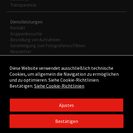
web.
Transparencia
Experiencia
Dienstleistungen
Para que
Kontakt
nuestra web
Gruppenbesuche
funcione lo
Bestellung von Aufnahmen
mejor posible
Genehmigung zum Fotografieren/Filmen
durante tu
Newsletter
visita. Si
rechaza estas
Diese Website verwendet ausschließlich technische
cookies,
Cookies, um allgemein die Navigation zu ermöglichen
algunas
und zu optimieren. Siehe Cookie-Richtlinien.
funcionalidades
Bestätigen.
Siehe Cookie-Richtlinien
desaparecerán
de la web.
Ajustes
©2015 - ©2026 Fundación César Manrique. Todos los derechos
reservados.
Bestätigen
Aviso legal
/
Política de Privacidad
/
Política de Cookies
/
Créditos
web