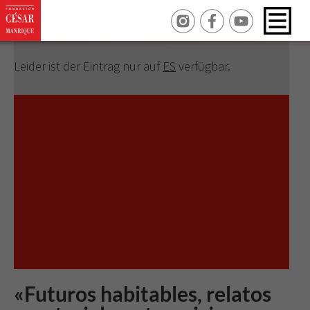
Revisar tus ajustes
Leider ist der Eintrag nur auf
ES
verfügbar.
«Futuros habitables, relatos