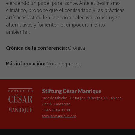
ejerciendo un papel paralizante. Ante el pesimismo
climático, propone que el comisariado y las prácticas
artísticas estimulen la acción colectiva, construyan
alternativas y fomenten el empoderamiento
ambiental.
Crónica de la conferencia:
Crónica
Más información:
Nota de prensa
Stiftung César Manrique
Taro de Tahíche – C/ Jorge Luis Borges, 16. Tahíche,
35507. Lanzarote
+34 928 84 31 38
fcm@fcmanrique.org