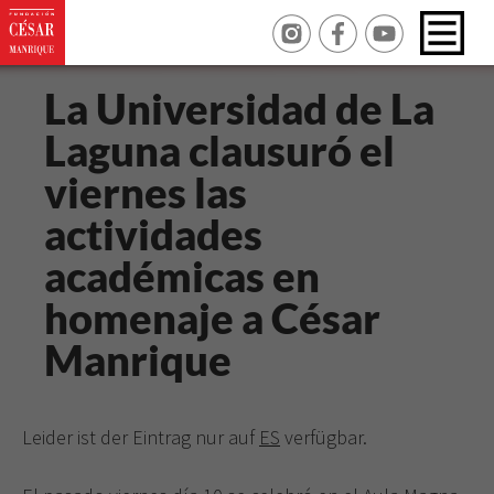
La Universidad de La
Laguna clausuró el
viernes las
actividades
académicas en
homenaje a César
Manrique
Leider ist der Eintrag nur auf
ES
verfügbar.