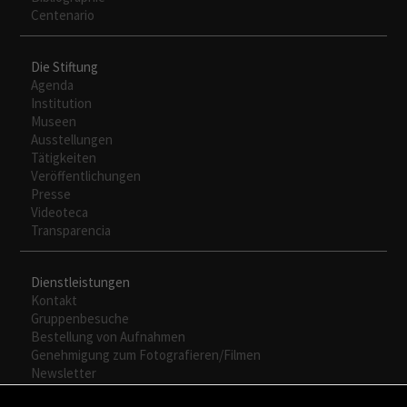
nuestra web
Centenario
funcione lo
mejor posible
durante tu
Die Stiftung
visita. Si
Agenda
rechaza estas
Institution
cookies,
Museen
algunas
Ausstellungen
funcionalidades
Tätigkeiten
desaparecerán
Veröffentlichungen
de la web.
Presse
Videoteca
Transparencia
Dienstleistungen
Kontakt
Gruppenbesuche
Bestellung von Aufnahmen
Genehmigung zum Fotografieren/Filmen
Newsletter