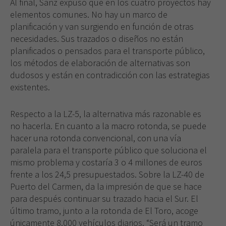
Al final, Sanz expuso que en los cuatro proyectos hay
mejor posible
elementos comunes. No hay un marco de
durante tu
planificación y van surgiendo en función de otras
visita. Si
necesidades. Sus trazados o diseños no están
rechaza estas
cookies,
planificados o pensados para el transporte público,
algunas
los métodos de elaboración de alternativas son
funcionalidades
dudosos y están en contradicción con las estrategias
desaparecerán
existentes.
de la web.
Respecto a la LZ-5, la alternativa más razonable es
no hacerla. En cuanto a la macro rotonda, se puede
hacer una rotonda convencional, con una vía
paralela para el transporte público que soluciona el
mismo problema y costaría 3 o 4 millones de euros
frente a los 24,5 presupuestados. Sobre la LZ-40 de
Puerto del Carmen, da la impresión de que se hace
para después continuar su trazado hacia el Sur. El
último tramo, junto a la rotonda de El Toro, acoge
únicamente 8.000 vehículos diarios. “Será un tramo