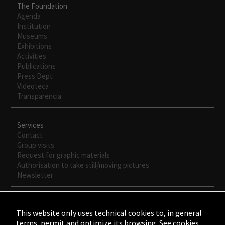
The Foundation
Agenda
Institution
Museums
Exhibitions
Activities
Publications
Press Dept
Videoteca
Transparencia
Services
Contact
Group visits
Request for graphic materials
Authorisation to take still/moving pictures
Newsletter
This website only uses technical cookies to, in general
terms, permit and optimize its browsing. See cookies