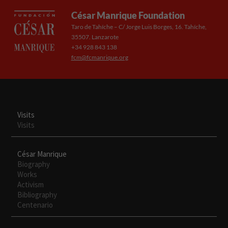
César Manrique Foundation
Taro de Tahíche – C/ Jorge Luis Borges, 16. Tahíche,
35507. Lanzarote
+34 928 843 138
fcm@fcmanrique.org
Visits
Visits
César Manrique
Biography
Works
Activism
Bibliography
Centenario