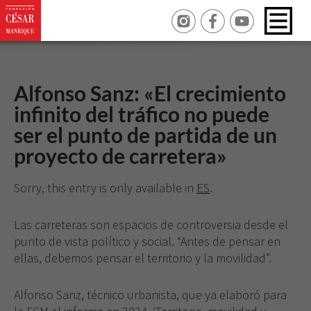
Alfonso Sanz: «El crecimiento
infinito del tráfico no puede
ser el punto de partida de un
proyecto de carretera»
Sorry, this entry is only available in
ES
.
Las carreteras son espacios de controversia desde el
punto de vista político y social. “Antes de pensar en
ellas, debemos pensar el territorio y la movilidad”.
Alfonso Sanz, técnico urbanista, que ya elaboró para