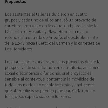
Propuestas
Los asistentes al taller se dividieron en cuatro
grupos y cada uno de ellos analizó un proyecto de
carretera propuesto en la actualidad para la Isla: la
LZ-5 entre el Hospital y Playa Honda, la macro
Necesarias
rotonda a la entrada de Arrecife, el desdoblamiento
Estas
cookies no
de la LZ-40 hacia Puerto del Carmen y la carretera de
son
Los Hervideros.
opcionales.
Son
Los participantes analizaron esos proyectos desde la
necesarias
para que
perspectiva de su influencia en el territorio, así como
funcione la
social o económica o funcional, si el proyecto es
web.
sensible al contexto, si contempla la movilidad de
todos los modos de desplazamiento y finalmente
qué alternativas se pueden plantear. Cada uno de
Experiencia
los grupos expuso sus conclusiones.
Para que
nuestra web
funcione lo