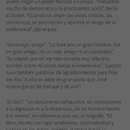
puede llegar un poder fascista a Europa. “Hablamos
mucho de democracia y la practicamos poco”, decía
el Nobel. “Cuando se alejan las voces críticas, las
conciencias se adormecen y aparece el riesgo de la
indiferencia”, dijo el juez.
“Saramago, amigo”
. “Lo tuve por un gran hombre, fue
un gran amigo, no un viejo amigo ni un camarada”.
“Su interés por mí me hizo sentirlo muy adentro,
escribió sobre mí cosas bellas e inmerecidas”. Garzón
tuvo también palabras de agradecimiento para Pilar
del Río: “A ella se debe en gran parte que José
tuviera ganas de trabajar y de vivir”.
“El libro”
. “Un documento exhaustivo, sin concesiones
a la digresión ni a la dispersión, de un hombre hecho
a sí mismo”, en referencia esta vez al biógrafo. “El
libro, escrito con rigor académico, sistematicidad y
justeza en los datos, permite al lector hacer su