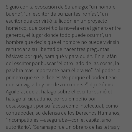
Son
Siguió con la evocación de Saramago: “un hombre
necesarias
para que
bueno”, “un escritor de punzantes ironías”, “un
funcione la
escritor que convirtió la ficción en un proyecto
web.
homérico, que convirtió la novela en el género entre
géneros, el lugar donde todo puede ocurrir”, un
hombre que decía que el hombre no puede vivir sin
Experiencia
renunciar a su libertad de hacer tres preguntas
Para que
básicas: por qué, para qué y para quién. En el afán
nuestra web
funcione lo
del escritor por buscar “el otro lado de las cosas, la
mejor posible
palabra más importante para él era
No”.
“Al poder lo
durante tu
primero que se le dice es
No
porque el poder tiene
visita. Si
que ser vigilado y tiende a excederse”, dijo Gómez
rechaza estas
Aguilera, que al halago sobre el escritor sumó el
cookies,
algunas
halago al ciudadano, por su empeño por
funcionalidades
desasosegar, por su faceta como intelectual, como
desaparecerán
contrapoder, su defensa de los Derechos Humanos,
de la web.
“incompatibles —aseguraba—con el capitalismo
autoritario”. “Saramago fue un obrero de las letras y