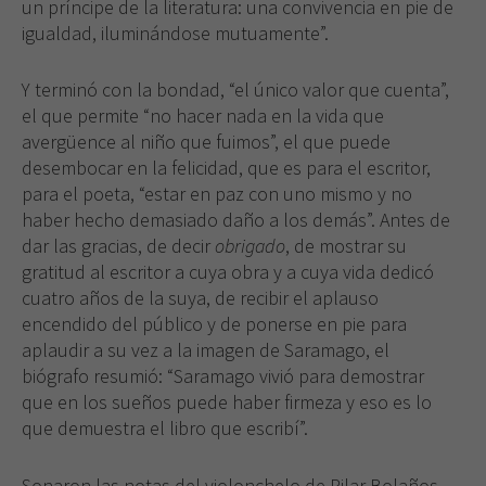
un príncipe de la literatura: una convivencia en pie de
igualdad, iluminándose mutuamente”.
Y terminó con la bondad, “el único valor que cuenta”,
el que permite “no hacer nada en la vida que
avergüence al niño que fuimos”, el que puede
desembocar en la felicidad, que es para el escritor,
para el poeta, “estar en paz con uno mismo y no
haber hecho demasiado daño a los demás”. Antes de
dar las gracias, de decir
obrigado
, de mostrar su
gratitud al escritor a cuya obra y a cuya vida dedicó
cuatro años de la suya, de recibir el aplauso
encendido del público y de ponerse en pie para
aplaudir a su vez a la imagen de Saramago, el
biógrafo resumió: “Saramago vivió para demostrar
que en los sueños puede haber firmeza y eso es lo
que demuestra el libro que escribí”.
Sonaron las notas del violonchelo de Pilar Bolaños