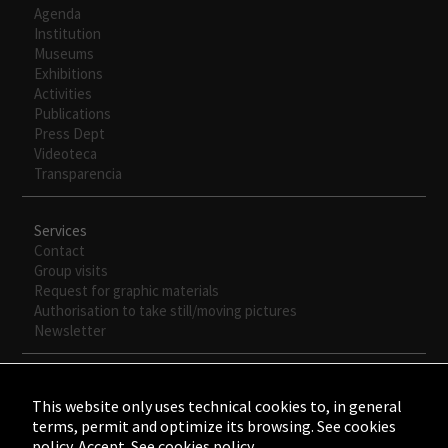
Agenda
Institution
Museums
Exhibitions
Activities
Publications
Press Dept
Videoteca
Transparencia
Services
Contact
Group visits
Request for graphic materials
Authorisation to take still/moving pictures
Newsletter
This website only uses technical cookies to, in general
terms, permit and optimize its browsing. See cookies
policy. Accept.
See cookies policy