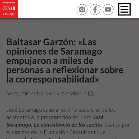
Baltasar Garzón: «Las
opiniones de Saramago
empujaron a miles de
personas a reflexionar sobre
la corresponsabilidad»
Sorry, this entry is only available in
ES
.
José Saramago salió a recibir a cada uno de los
asistentes a la presentación del libro
José
Saramago. La consistencia de los sueños
, escrito por
el director de la Fundación César Manrique,