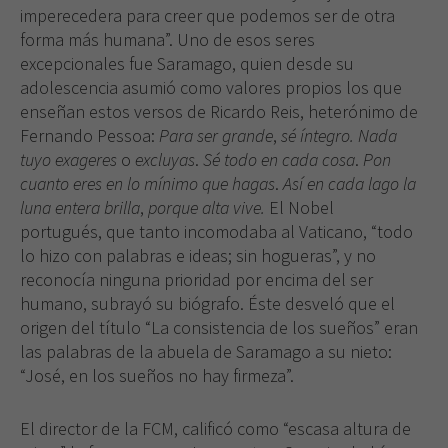
imperecedera para creer que podemos ser de otra
forma más humana”. Uno de esos seres
excepcionales fue Saramago, quien desde su
adolescencia asumió como valores propios los que
enseñan estos versos de Ricardo Reis, heterónimo de
Fernando Pessoa:
Para ser grande
,
sé
íntegro.
Nada
tuyo exageres
o
excluyas
.
Sé todo
en cada
cosa
.
Pon
cuanto
eres en lo mínimo
que
hagas
.
Así en cada lago la
luna entera
brilla
,
porque alta vive.
El Nobel
portugués, que tanto incomodaba al Vaticano, “todo
lo hizo con palabras e ideas; sin hogueras”, y no
reconocía ninguna prioridad por encima del ser
humano, subrayó su biógrafo. Éste desveló que el
origen del título “La consistencia de los sueños” eran
las palabras de la abuela de Saramago a su nieto:
“José, en los sueños no hay firmeza”.
El director de la FCM, calificó como “escasa altura de