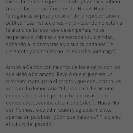
miras” la forma en que Lanzarote y Canarias habían
tratado las honras fúnebres del Nobel. Habló de
“arrogancia, torpeza y desidia” de la representación
pública. “Las instituciones —dijo—cuando no están a
la altura de la labor que desempeñan, no se
respetan a sí mismas y menoscaban su dignidad,
dañando a la democracia y a sus ciudadanos”. “A
Lanzarote y a Canarias no les sobraba Saramago”.
Arropó a Garzón con muchos de los elogios con los
que vistió a Saramago. Reveló que el juez era un
referente moral para el escritor, que denunciaba los
vicios de la democracia: “El problema del sistema
democrático es que permite hacer cosas poco
democráticas, democráticamente”, decía. Hacia Pilar
Necesarias
del Río mostró su admiración y agradecimiento,
Estas
cookies no
apenas sin palabras: “¿Con qué palabras? Pilar, eres
son
el futuro del pasado”.
opcionales.