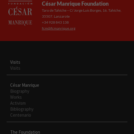
César Manrique Foundation
Taro de Tahíche – C/ Jorge Luis Borges, 16. Tahíche,
35507. Lanzarote
+34 928 843 138
fcm@fcmanrique.org
Visits
Visits
César Manrique
Biography
Works
Activism
Bibliography
Centenario
The Foundation