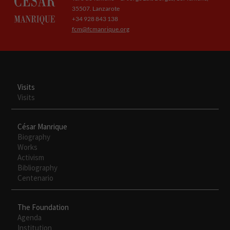
35507. Lanzarote
+34 928 843 138
fcm@fcmanrique.org
Visits
Visits
César Manrique
Biography
Works
Activism
Bibliography
Centenario
The Foundation
Agenda
Institution