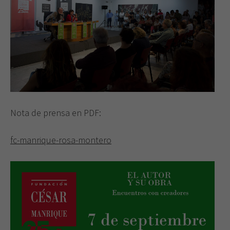
durante tu
visita. Si
rechaza estas
cookies,
algunas
funcionalidades
desaparecerán
de la web.
Nota de prensa en PDF:
fc-manrique-rosa-montero