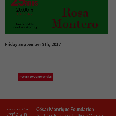
Friday September 8th, 2017
Return to Conferencies
César Manrique Foundation
Taro de Tahíche – C/ Jorge Luis Borges, 16. Tahíche,