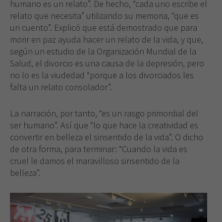
humano es un relato”. De hecho, “cada uno escribe el
relato que necesita” utilizando su memoria, “que es
un cuento”. Explicó que está demostrado que para
morir en paz ayuda hacer un relato de la vida, y que,
según un estudio de la Organización Mundial de la
Necesarias
Salud, el divorcio es una causa de la depresión, pero
Estas
cookies no
no lo es la viudedad “porque a los divorciados les
son
falta un relato consolador”.
opcionales.
Son
La narración, por tanto, “es un rasgo primordial del
necesarias
para que
ser humano”. Así que “lo que hace la creatividad es
funcione la
convertir en belleza el sinsentido de la vida”. O dicho
web.
de otra forma, para terminar: “Cuando la vida es
cruel le damos el maravilloso sinsentido de la
belleza”.
Experiencia
Para que
nuestra web
funcione lo
mejor posible