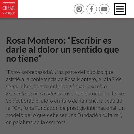
Rosa Montero: “Escribir es
darle al dolor un sentido que
no tiene”
“Estoy sobrepasada”. Una parte del público que
asistió a la conferencia de Rosa Montero, el día 7 de
septiembre, dentro del ciclo
El autor y su obra.
Encuentros con creadores
, tuvo que escucharla de pie.
Se desbordó el aforo en Taro de Tahíche, la sede de
la FCM, “una Fundación de prestigio internacional, un
modelo de lo que debe ser una Fundación cultural”,
en palabras de la escritora.