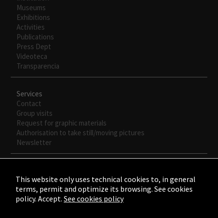
Museums
Exhibitions
Activities
Publications
Press Dept
Videoteca
Transparencia
Services
Contact
Group visits
Request for graphic materials
Authorisation to take still/moving pictures
Newsletter
This website only uses technical cookies to, in general
terms, permit and optimize its browsing. See cookies
policy. Accept.
See cookies policy