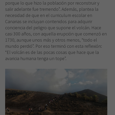
web.
porque lo que hizo la población por reconstruir y
salir adelante fue tremendo”. Además, plantea la
necesidad de que en el curriculum escolar en
Experiencia
Canarias se incluyan contenidos para adquirir
Para que
conciencia del peligro que supone el volcán. Hace
nuestra web
casi 300 años, con aquella erupción que comenzó en
funcione lo
mejor posible
1730, aunque unos más y otros menos, “todo el
durante tu
mundo perdió”. Por eso terminó con esta reflexión:
visita. Si
“El volcán es de las pocas cosas que hace que la
rechaza estas
avaricia humana tenga un tope”.
cookies,
algunas
funcionalidades
desaparecerán
de la web.