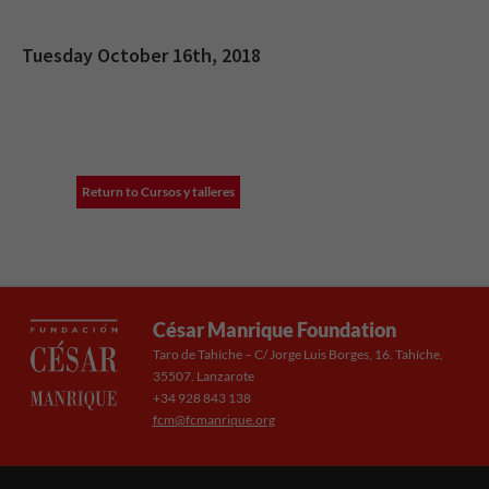
Tuesday October 16th, 2018
Return to Cursos y talleres
César Manrique Foundation
Taro de Tahíche – C/ Jorge Luis Borges, 16. Tahíche,
35507. Lanzarote
+34 928 843 138
fcm@fcmanrique.org