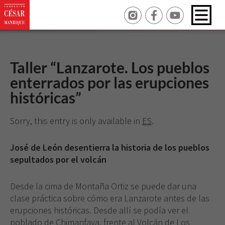
Taller “Lanzarote. Los pueblos
enterrados por las erupciones
históricas”
Sorry, this entry is only available in
ES
.
José de León desentierra la historia de los pueblos
sepultados por el volcán
Desde la cima de Montaña Ortiz se puede dar una
clase práctica sobre cómo era Lanzarote antes de las
erupciones históricas. Desde allí se podía ver el
poblado de Chimanfaya, frente al Volcán de Los