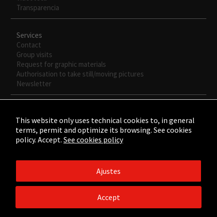
Transparencia
Services
Contact
Group visits
Request for graphic materials
Authorisation to take still/moving pictures
Newsletter
This website only uses technical cookies to, in general
terms, permit and optimize its browsing. See cookies
policy. Accept.
See cookies policy
Ajustes
©2015 - ©2026 Fundación César Manrique. Todos los derechos
reservados.
Accept
Aviso legal
/
Política de Privacidad
/
Política de Cookies
/
Créditos
web