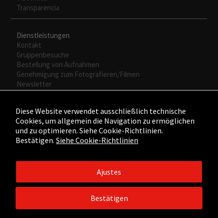
Transparencia
Dienstleistungen
Kontakt
Gruppenbesuche
Bestellung von Aufnahmen
Genehmigung zum Fotografieren/Filmen
Newsletter
Diese Website verwendet ausschließlich technische
Cookies, um allgemein die Navigation zu ermöglichen
und zu optimieren. Siehe Cookie-Richtlinien.
Bestätigen.
Siehe Cookie-Richtlinien
Ajustes
©2015 - ©2026 Fundación César Manrique. Todos los derechos
reservados.
Bestätigen
Aviso legal
/
Política de Privacidad
/
Política de Cookies
/
Créditos
web