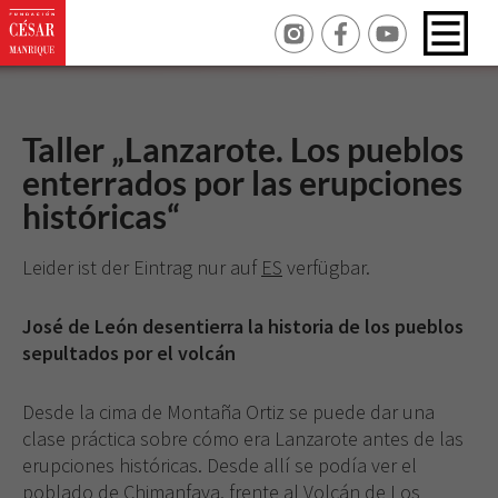
Taller „Lanzarote. Los pueblos
enterrados por las erupciones
históricas“
Leider ist der Eintrag nur auf
ES
verfügbar.
José de León desentierra la historia de los pueblos
sepultados por el volcán
Desde la cima de Montaña Ortiz se puede dar una
clase práctica sobre cómo era Lanzarote antes de las
erupciones históricas. Desde allí se podía ver el
poblado de Chimanfaya, frente al Volcán de Los