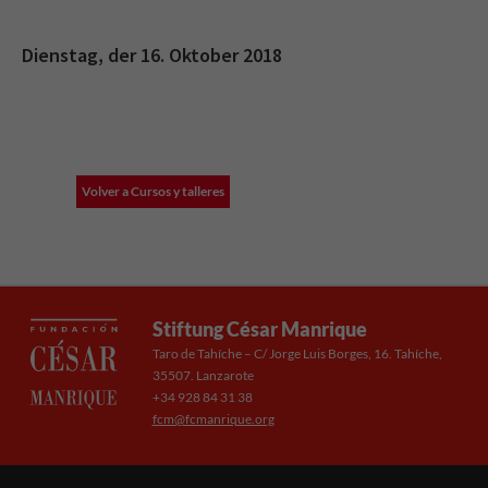
Dienstag, der 16. Oktober 2018
Volver a Cursos y talleres
Stiftung César Manrique
Taro de Tahíche – C/ Jorge Luis Borges, 16. Tahíche,
35507. Lanzarote
+34 928 84 31 38
fcm@fcmanrique.org