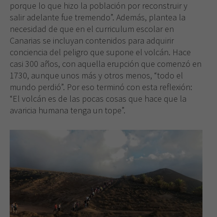
web.
porque lo que hizo la población por reconstruir y
salir adelante fue tremendo”. Además, plantea la
necesidad de que en el curriculum escolar en
Experiencia
Canarias se incluyan contenidos para adquirir
Para que
conciencia del peligro que supone el volcán. Hace
nuestra web
casi 300 años, con aquella erupción que comenzó en
funcione lo
mejor posible
1730, aunque unos más y otros menos, “todo el
durante tu
mundo perdió”. Por eso terminó con esta reflexión:
visita. Si
“El volcán es de las pocas cosas que hace que la
rechaza estas
avaricia humana tenga un tope”.
cookies,
algunas
funcionalidades
desaparecerán
de la web.