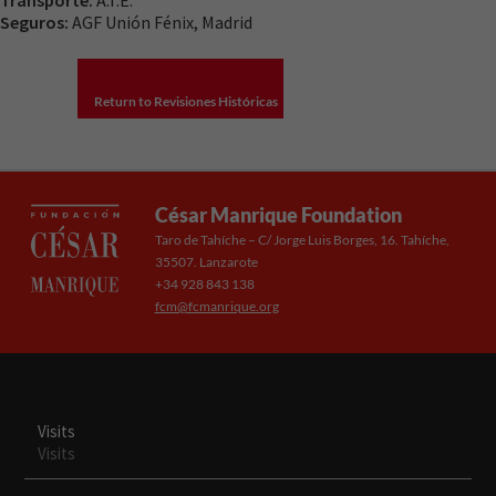
Experiencia
Seguros:
AGF Unión Fénix, Madrid
Para que
nuestra web
funcione lo
Return to Revisiones Históricas
mejor posible
durante tu
visita. Si
rechaza estas
cookies,
César Manrique Foundation
algunas
Taro de Tahíche – C/ Jorge Luis Borges, 16. Tahíche,
funcionalidades
35507. Lanzarote
desaparecerán
+34 928 843 138
de la web.
fcm@fcmanrique.org
Visits
Visits