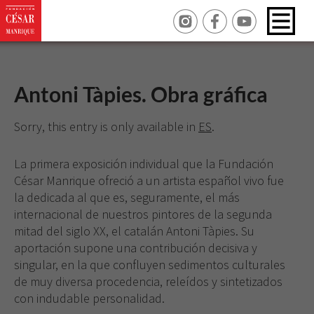
Antoni Tàpies. Obra gráfica
Sorry, this entry is only available in
ES
.
La primera exposición individual que la Fundación
César Manrique ofreció a un artista español vivo fue
la dedicada al que es, seguramente, el más
internacional de nuestros pintores de la segunda
mitad del siglo XX, el catalán Antoni Tàpies. Su
aportación supone una contribución decisiva y
singular, en la que confluyen sedimentos culturales
de muy diversa procedencia, releídos y sintetizados
con indudable personalidad.