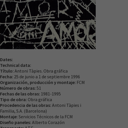
Dates:
Necesarias
Technical data:
Estas
Título:
Antoni Tàpies. Obra gráfica
cookies no
Fecha:
25 de junio a 1 de septiembre 1996
son
Organización, producción y montaje:
FCM
opcionales.
Número de obras:
51
Son
Fechas de las obras:
1981-1995
necesarias
Tipo de obra:
Obra gráfica
para que
Procedencia de las obras:
Antoni Tàpies i
funcione la
Familia, S.A. (Barcelona)
web.
Montaje:
Servicios Técnicos de la FCM
Diseño paneles:
Alberto Corazón
Transporte:
A.T.E.