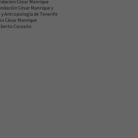
undación César Manrique
Fundación César Manrique y
 y Antropología de Tenerife
ión César Manrique
Alberto Corazón