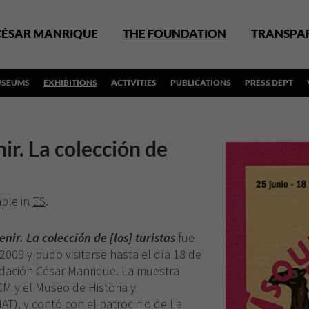
CÉSAR MANRIQUE
THE FOUNDATION
TRANSPA
SEUMS
EXHIBITIONS
ACTIVITIES
PUBLICATIONS
PRESS DEPT
ir. La colección de
able in
ES
.
nir. La colección de [los] turistas
fue
2009 y pudo visitarse hasta el día 18 de
ndación César Manrique. La muestra
M y el Museo de Historia y
AT), y contó con el patrocinio de La