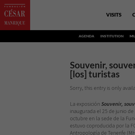
VISITS
AGENDA
INSTITUTION
MU
Souvenir, souven
[los] turistas
Sorry, this entry is only avail
La exposición
Souvenir, souve
inaugurada el 25 de junio de 
octubre en la sede de la Fu
estuvo coproducida por la FC
Antropología de Tenerife (MH