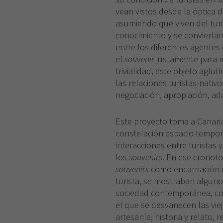
vean vistos desde la óptica d
asumiendo que viven del tur
conocimiento y se conviertan
entre los diferentes agentes 
el
souvenir
justamente para m
trivialidad, este objeto aglu
las relaciones turistas-nativ
negociación, apropiación, ada
Este proyecto toma a Canar
constelación espacio-tempora
interacciones entre turistas 
los
souvenirs
. En ese cronoto
souvenirs
como encarnación d
turista, se mostraban alguno
sociedad contemporánea, con 
el que se desvanecen las viej
artesanía, historia y relato, r