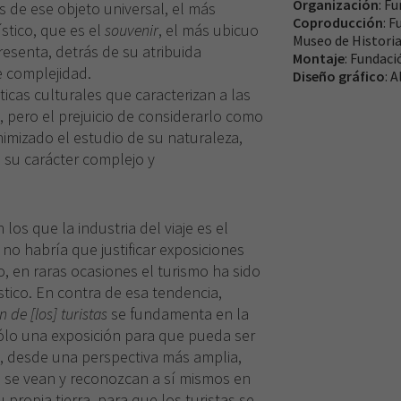
Organización
: F
s de ese objeto universal, el más
Coproducción
: 
ístico, que es el
souvenir
, el más ubicuo
Museo de Historia
resenta, detrás de su atribuida
Montaje
: Fundac
 complejidad.
Diseño gráfico
: 
ticas culturales que caracterizan a las
pero el prejuicio de considerarlo como
nimizado el estudio de su naturaleza,
 su carácter complejo y
los que la industria del viaje es el
no habría que justificar exposiciones
o, en raras ocasiones el turismo ha sido
tico. En contra de esa tendencia,
n de [los] turistas
se fundamenta en la
ólo una exposición para que pueda ser
no, desde una perspectiva más amplia,
s se vean y reconozcan a sí mismos en
 propia tierra, para que los turistas se