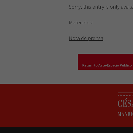
Sorry, this entry is only avail
Materiales:
Nota de prensa
Return to Arte-Espacio Público