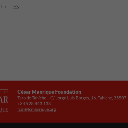
desaparecerán
able in
ES
.
de la web.
César Manrique Foundation
Taro de Tahíche – C/ Jorge Luis Borges, 16. Tahíche, 35507
+34 928 843 138
fcm@fcmanrique.org