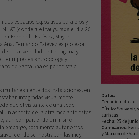
en dos espacios expositivos paralelos y
l MHAT (donde fue inaugurada el día 26
a por Fernando Estévez, Mayte
a Ana. Fernando Estévez es profesor
l de la Universidad de La Laguna y
e Henríquez es antropóloga y
iano de Santa Ana es periodista e
simultáneamente dos instalaciones, en
Dates:
 estaban integradas visualmente
Technical data:
do que el visitante de una sede
Título
: Souvenir, 
al un aspecto de la otra mediante estos
turistas
que, aun compartiendo un mismo
Fecha
: 25 de juni
sin embargo, totalmente autónomos
Comisarios
: Fer
y Mariano de San
ositivo, donde se mostraban las muy