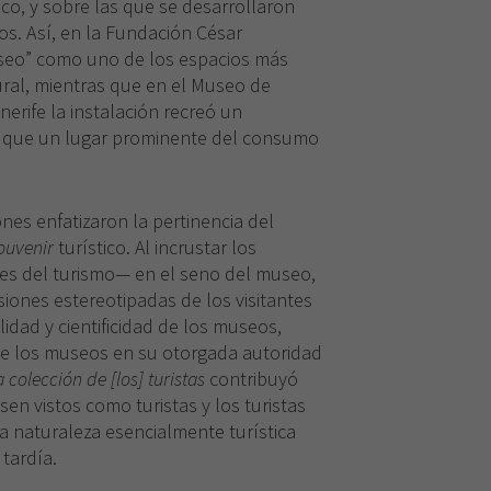
ico, y sobre las que se desarrollaron
Estas
cookies no
os. Así, en la Fundación César
son
seo” como uno de los espacios más
opcionales.
ural, mientras que en el Museo de
Son
nerife la instalación recreó un
necesarias
o que un lugar prominente del consumo
para que
funcione la
web.
nes enfatizaron la pertinencia del
ouvenir
turístico. Al incrustar los
Experiencia
es del turismo— en el seno del museo,
Para que
isiones estereotipadas de los visitantes
nuestra web
funcione lo
lidad y cientificidad de los museos,
mejor posible
e los museos en su otorgada autoridad
durante tu
 colección de [los] turistas
contribuyó
visita. Si
sen vistos como turistas y los turistas
rechaza estas
la naturaleza esencialmente turística
cookies,
algunas
tardía.
funcionalidades