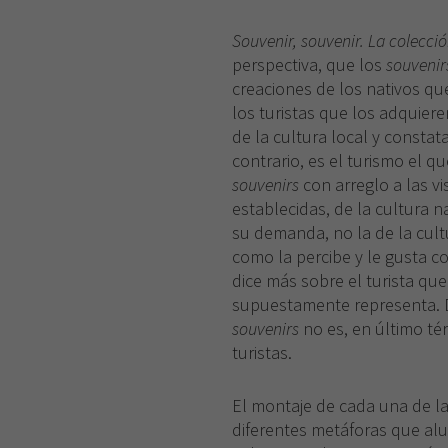
Souvenir, souvenir. La colección
perspectiva, que los
souvenir
creaciones de los nativos qu
los turistas que los adquier
de la cultura local y constat
contrario, es el turismo el q
souvenirs
con arreglo a las v
establecidas, de la cultura na
su demanda, no la de la cultu
como la percibe y le gusta c
dice más sobre el turista que
supuestamente representa. D
souvenirs
no es, en último té
turistas.
El montaje de cada una de la
diferentes metáforas que alu