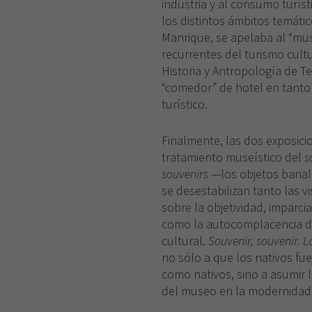
industria y al consumo turíst
los distintos ámbitos temátic
Manrique, se apelaba al “mu
recurrentes del turismo cult
Historia y Antropología de Te
“comedor” de hotel en tant
turístico.
Finalmente, las dos exposicio
tratamiento museístico del
s
souvenirs
—los objetos banal
se desestabilizan tanto las v
sobre la objetividad, imparcia
como la autocomplacencia d
cultural.
Souvenir, souvenir. La
no sólo a que los nativos fue
como nativos, sino a asumir 
del museo en la modernidad 