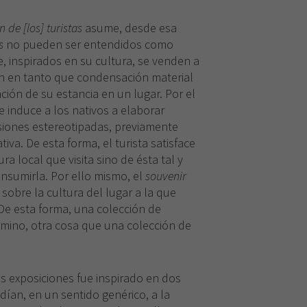
 de [los] turistas
asume, desde esa
s
no pueden ser entendidos como
e, inspirados en su cultura, se venden a
en en tanto que condensación material
ación de su estancia en un lugar. Por el
ue induce a los nativos a elaborar
isiones estereotipadas, previamente
tiva. De esta forma, el turista satisface
ra local que visita sino de ésta tal y
onsumirla. Por ello mismo, el
souvenir
 sobre la cultura del lugar a la que
e esta forma, una colección de
rmino, otra cosa que una colección de
s exposiciones fue inspirado en dos
dían, en un sentido genérico, a la
Necesarias