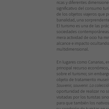
ricas y diferentes dimensione
significativo del consumo tur
de los objetos viajeros que p
banalidad, una sorprendente
El turismo es una de las prác
sociedades contemporáneas, 
mera actividad de ocio ha mi
alcance e impacto ocultando
multidimensional.
En lugares como Canarias, en 
principal recurso económico, 
sobre el turismo; sin embarg
objeto de tratamiento museís
Souvenir, souvenir. La colecció
oportunidad de realizar no s
visitadas por los turistas si
para que también los nativo
su condición de turistas en su