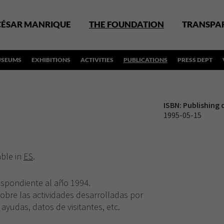
CÉSAR MANRIQUE
THE FOUNDATION
TRANSPA
SEUMS
EXHIBITIONS
ACTIVITIES
PUBLICATIONS
PRESS DEPT
ISBN:
Publishing 
1995-05-15
able in
ES
.
espondiente al año 1994.
sobre las actividades desarrolladas por
ayudas, datos de visitantes, etc.