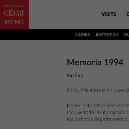
VISITS
AGENDA
INSTITUTION
MU
Memoria 1994
Author:
Sorry, this entry is only avail
Memoria de actividades corr
Incluye toda la información 
los distintos departamentos, 