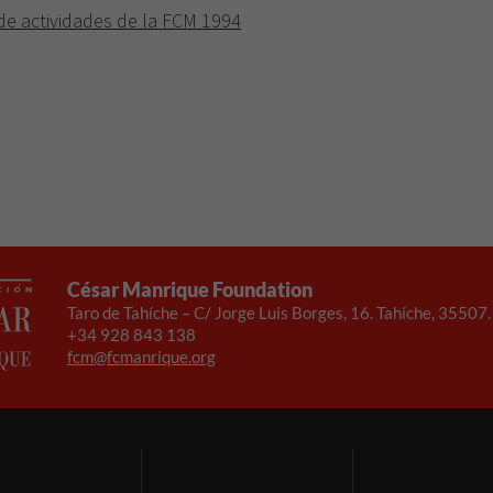
e actividades de la FCM 1994
César Manrique Foundation
Taro de Tahíche – C/ Jorge Luis Borges, 16. Tahíche, 35507
+34 928 843 138
fcm@fcmanrique.org