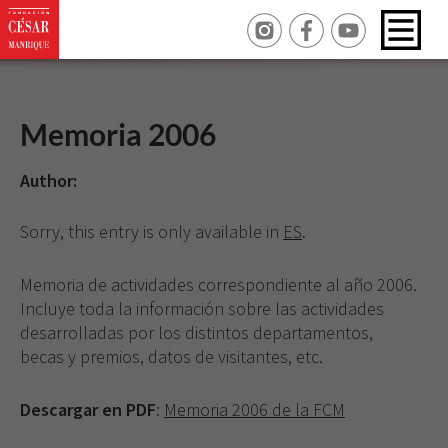
Memoria 2006
Author:
Sorry, this entry is only available in
ES
.
Memoria de actividades correspondiente al año 2006.
Incluye toda la información sobre las actividades
desarrolladas por los distintos departamentos,
becas y premios, datos de visitantes, etc.
Descargar en PDF
:
Memoria 2006 de la FCM