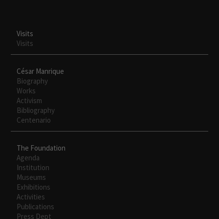
Visits
Visits
César Manrique
Biography
Works
Activism
Bibliography
Centenario
Necesarias
Estas
The Foundation
cookies no
Agenda
son
Institution
opcionales.
Museums
Son
Exhibitions
necesarias
Activities
para que
Publications
funcione la
Press Dept