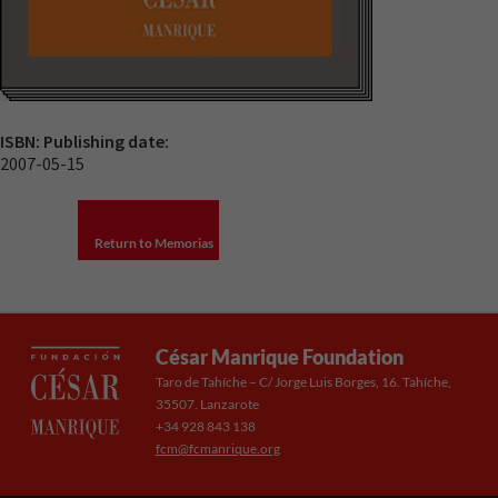
ISBN:
Publishing date:
2007-05-15
Return to Memorias
César Manrique Foundation
Taro de Tahíche – C/ Jorge Luis Borges, 16. Tahíche,
35507. Lanzarote
+34 928 843 138
fcm@fcmanrique.org