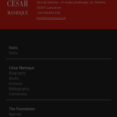
Taro de Tahíche – C/ Jorge Luis Borges, 16. Tahíche,
35507. Lanzarote
+34 928 843 138
fcm@fcmanrique.org
Visits
Visits
César Manrique
Biography
Works
Activism
Necesarias
Bibliography
Estas
Centenario
cookies no
son
The Foundation
opcionales.
Agenda
Son