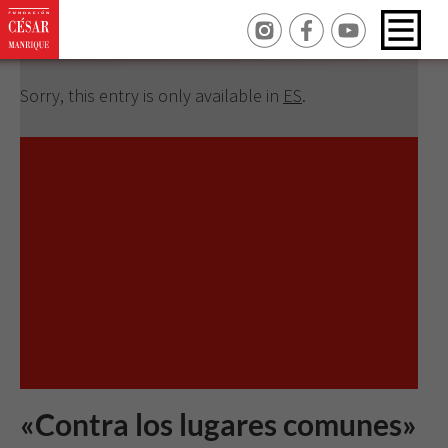
Revisar tus ajustes
Sorry, this entry is only available in
ES
.
«Contra los lugares comunes»