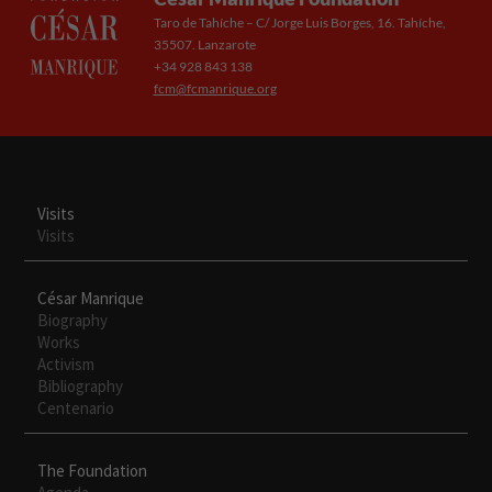
Taro de Tahíche – C/ Jorge Luis Borges, 16. Tahíche,
35507. Lanzarote
+34 928 843 138
fcm@fcmanrique.org
Visits
Visits
César Manrique
Biography
Works
Activism
Necesarias
Bibliography
Estas
Centenario
cookies no
son
opcionales.
The Foundation
Son