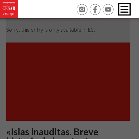
Revisar tus ajustes
Sorry, this entry is only available in
ES
.
«Islas inauditas. Breve