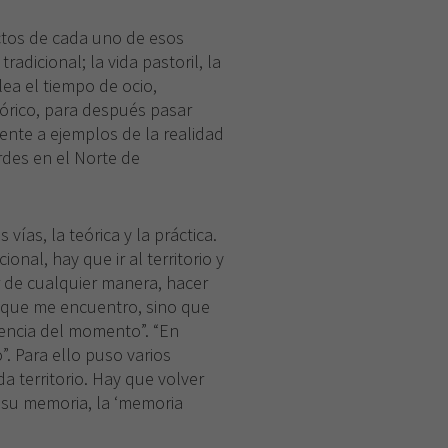
ectos de cada uno de esos
adicional; la vida pastoril, la
lea el tiempo de ocio,
eórico, para después pasar
ente a ejemplos de la realidad
rdes en el Norte de
vías, la teórica y la práctica.
nal, hay que ir al territorio y
 de cualquier manera, hacer
l que me encuentro, sino que
rencia del momento”. “En
. Para ello puso varios
a territorio. Hay que volver
 su memoria, la ‘memoria