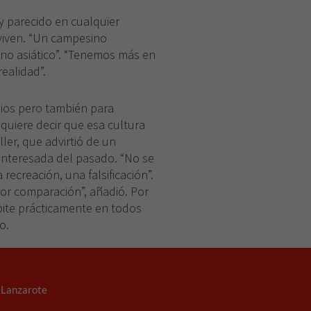
 parecido en cualquier
 viven. “Un campesino
uno asiático”. “Tenemos más en
ealidad”.
pios pero también para
 quiere decir que esa cultura
ler, que advirtió de un
 interesada del pasado. “No se
ecreación, una falsificación”.
ior comparación”, añadió. Por
repite prácticamente en todos
o.
. Lanzarote