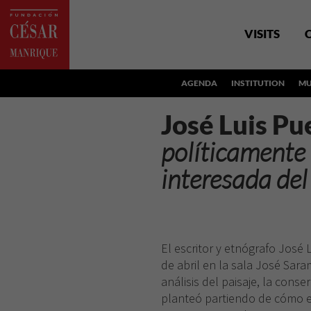
VISITS
AGENDA
INSTITUTION
MU
José Luis Pu
políticamente 
interesada de
El escritor y etnógrafo José L
de abril en la sala José Sara
análisis del paisaje, la conse
planteó partiendo de cómo el 