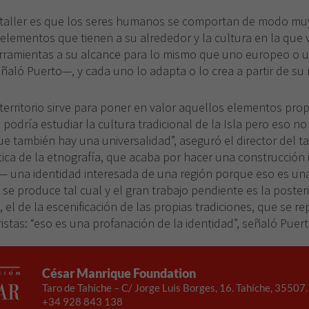
algunas
funcionalidades
 taller es que los seres humanos se comportan de modo muy
desaparecerán
os elementos que tienen a su alrededor y la cultura en la que
de la web.
herramientas a su alcance para lo mismo que uno europeo o 
ló Puerto—, y cada uno lo adapta o lo crea a partir de su r
 territorio sirve para poner en valor aquellos elementos pro
e podría estudiar la cultura tradicional de la Isla pero eso no
e también hay una universalidad”, aseguró el director del tal
ítica de la etnografía, que acaba por hacer una construcción
— una identidad interesada de una región porque eso es una r
e produce tal cual y el gran trabajo pendiente es la poster
o, el de la escenificación de las propias tradiciones, que se 
uristas: “eso es una profanación de la identidad”, señaló Puert
César Manrique Foundation
Taro de Tahíche – C/ Jorge Luis Borges, 16. Tahíche, 35507
+34 928 843 138