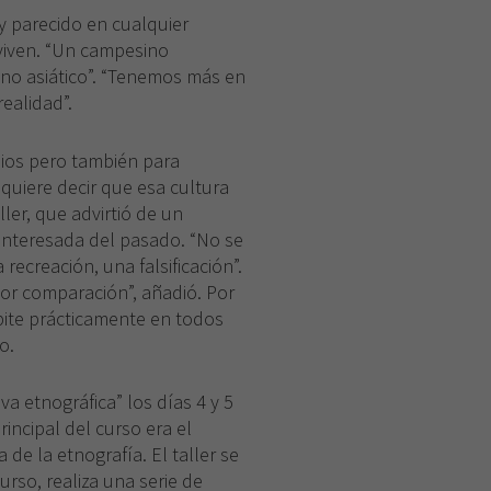
 parecido en cualquier
 viven. “Un campesino
uno asiático”. “Tenemos más en
ealidad”.
pios pero también para
 quiere decir que esa cultura
ler, que advirtió de un
 interesada del pasado. “No se
ecreación, una falsificación”.
ior comparación”, añadió. Por
repite prácticamente en todos
o.
iva etnográfica” los días 4 y 5
incipal del curso era el
 de la etnografía. El taller se
rso, realiza una serie de