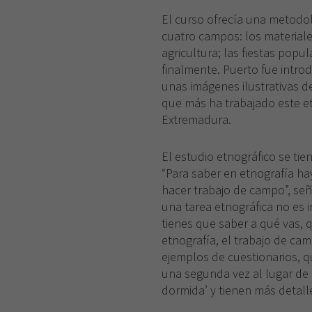
El curso ofrecía una metodol
cuatro campos: los materiales,
agricultura; las fiestas popu
finalmente. Puerto fue intro
unas imágenes ilustrativas d
que más ha trabajado este et
Extremadura.
El estudio etnográfico se tien
“Para saber en etnografía hay
hacer trabajo de campo”, se
una tarea etnográfica no es 
tienes que saber a qué vas, 
etnografía, el trabajo de ca
ejemplos de cuestionarios, q
una segunda vez al lugar de 
dormida’ y tienen más detalle