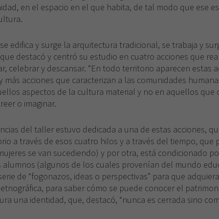
dad, en el espacio en el que habita, de tal modo que ese es
ultura.
 se edifica y surge la arquitectura tradicional, se trabaja y s
que destacó y centró su estudio en cuatro acciones que rea
r, celebrar y descansar. “En todo territorio aparecen estas 
y más acciones que caracterizan a las comunidades humana
ellos aspectos de la cultura material y no en aquellos que 
reer o imaginar.
ncias del taller estuvo dedicada a una de estas acciones, 
orio a través de esos cuatro hilos y a través del tiempo, que 
jeres se van sucediendo) y por otra, está condicionado por 
s alumnos (algunos de los cuales provenían del mundo educa
serie de “fogonazos, ideas o perspectivas” para que adquier
 etnográfica, para saber cómo se puede conocer el patrimon
ura una identidad, que, destacó, “nunca es cerrada sino co