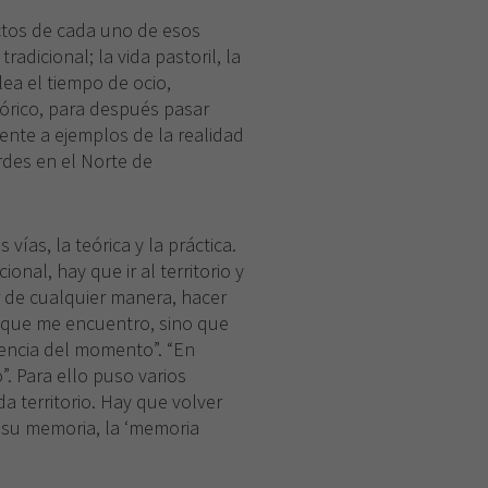
ectos de cada uno de esos
adicional; la vida pastoril, la
lea el tiempo de ocio,
eórico, para después pasar
ente a ejemplos de la realidad
rdes en el Norte de
vías, la teórica y la práctica.
nal, hay que ir al territorio y
 de cualquier manera, hacer
l que me encuentro, sino que
rencia del momento”. “En
. Para ello puso varios
a territorio. Hay que volver
 su memoria, la ‘memoria