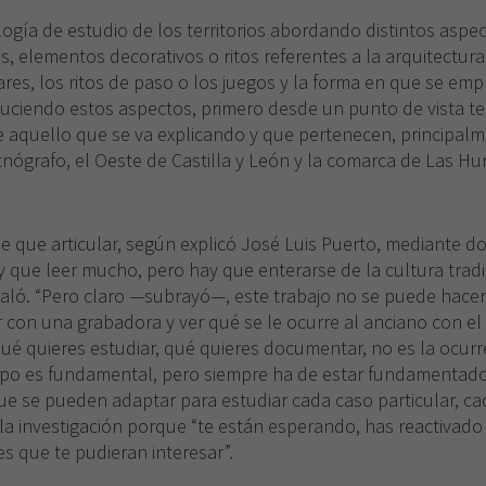
ogía de estudio de los territorios abordando distintos asp
 elementos decorativos o ritos referentes a la arquitectura tr
lares, los ritos de paso o los juegos y la forma en que se emp
duciendo estos aspectos, primero desde un punto de vista t
e aquello que se va explicando y que pertenecen, principalm
nógrafo, el Oeste de Castilla y León y la comarca de Las Hu
e que articular, según explicó José Luis Puerto, mediante dos 
 que leer mucho, pero hay que enterarse de la cultura tradicio
ñaló. “Pero claro —subrayó—, este trabajo no se puede hacer
ir con una grabadora y ver qué se le ocurre al anciano con e
qué quieres estudiar, qué quieres documentar, no es la ocur
mpo es fundamental, pero siempre ha de estar fundamentado”
ue se pueden adaptar para estudiar cada caso particular, cad
la investigación porque “te están esperando, has reactivado
s que te pudieran interesar”.