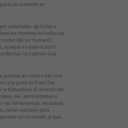
pacio se convierte en
urgen actividades agrícolas o
lizan los hombres en todas las
acciones del ser humano”,
s, aunque en esta ocasión
conforman la tradición oral
que puestas en común dan una
por una parte es lineal (las
la Naturaleza. El director del
tivo, del administrativo o
an las herramientas necesarias
io, cómo valorarlo para
mpartida con el mundo al que