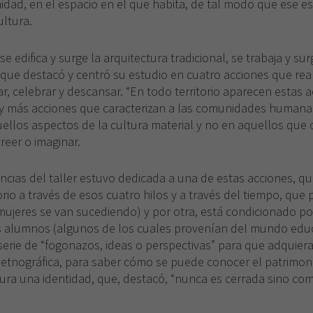
dad, en el espacio en el que habita, de tal modo que ese es
ultura.
 se edifica y surge la arquitectura tradicional, se trabaja y s
que destacó y centró su estudio en cuatro acciones que rea
r, celebrar y descansar. “En todo territorio aparecen estas 
y más acciones que caracterizan a las comunidades humana
ellos aspectos de la cultura material y no en aquellos que 
reer o imaginar.
ncias del taller estuvo dedicada a una de estas acciones, 
orio a través de esos cuatro hilos y a través del tiempo, que 
jeres se van sucediendo) y por otra, está condicionado por 
s alumnos (algunos de los cuales provenían del mundo educa
serie de “fogonazos, ideas o perspectivas” para que adquier
 etnográfica, para saber cómo se puede conocer el patrimon
ura una identidad, que, destacó, “nunca es cerrada sino co