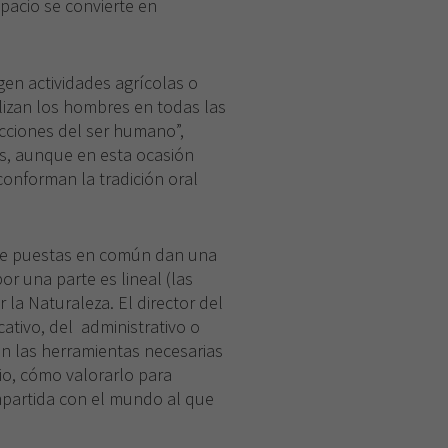
pacio se convierte en
urgen actividades agrícolas o
lizan los hombres en todas las
acciones del ser humano”,
s, aunque en esta ocasión
conforman la tradición oral
que puestas en común dan una
por una parte es lineal (las
la Naturaleza. El director del
tivo, del administrativo o
an las herramientas necesarias
io, cómo valorarlo para
mpartida con el mundo al que