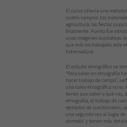
El curso ofrecía una metodol
cuatro campos: los materiales,
agricultura; las fiestas popu
finalmente. Puerto fue intro
unas imágenes ilustrativas d
que más ha trabajado este et
Extremadura.
El estudio etnográfico se tien
“Para saber en etnografía hay
hacer trabajo de campo”, se
una tarea etnográfica no es 
tienes que saber a qué vas, 
etnografía, el trabajo de ca
ejemplos de cuestionarios, q
una segunda vez al lugar de 
dormida’ y tienen más detalle