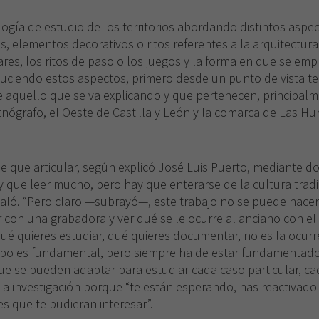
Necesarias
ogía de estudio de los territorios abordando distintos asp
Estas
 elementos decorativos o ritos referentes a la arquitectura tr
cookies no
son
lares, los ritos de paso o los juegos y la forma en que se emp
opcionales.
duciendo estos aspectos, primero desde un punto de vista t
Son
e aquello que se va explicando y que pertenecen, principalm
necesarias
nógrafo, el Oeste de Castilla y León y la comarca de Las Hu
para que
funcione la
web.
e que articular, según explicó José Luis Puerto, mediante dos 
 que leer mucho, pero hay que enterarse de la cultura tradicio
Experiencia
ñaló. “Pero claro —subrayó—, este trabajo no se puede hacer
Para que
ir con una grabadora y ver qué se le ocurre al anciano con e
nuestra web
qué quieres estudiar, qué quieres documentar, no es la ocur
funcione lo
mejor posible
mpo es fundamental, pero siempre ha de estar fundamentado”
durante tu
ue se pueden adaptar para estudiar cada caso particular, cad
visita. Si
la investigación porque “te están esperando, has reactivado
rechaza estas
s que te pudieran interesar”.
cookies,