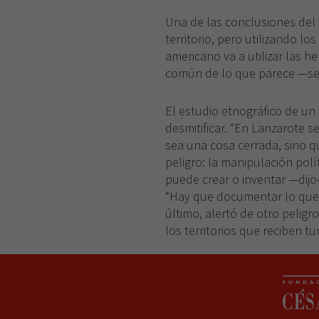
Una de las conclusiones del
territorio, pero utilizando l
americano va a utilizar las 
común de lo que parece —seña
El estudio etnográfico de un
desmitificar. “En Lanzarote s
sea una cosa cerrada, sino qu
peligro: la manipulación pol
puede crear o inventar —dijo
“Hay que documentar lo que s
último, alertó de otro peligr
los territorios que reciben t