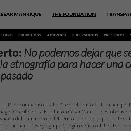
CÉSAR MANRIQUE
THE FOUNDATION
TRANSPA
SEUMS
EXHIBITIONS
ACTIVITIES
PUBLICATIONS
PRESS DEPT
erto:
No podemos dejar que s
la etnografía para hacer una 
l pasado
uis Puerto impartió el taller “Tejer el territorio. Una perspect
mago (Arrecife) de la Fundación César Manrique. El objetivo pr
rvación del patrimonio o del territorio, desde el punto de vista
ser humano, “ese yo grupal”, según señaló el director del cu