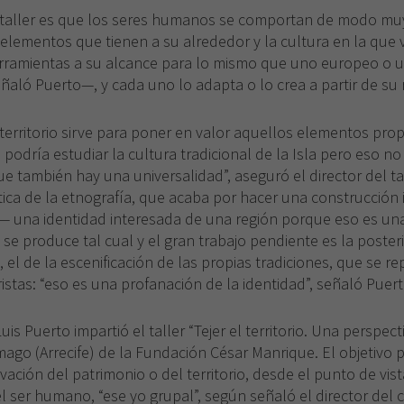
 taller es que los seres humanos se comportan de modo muy
os elementos que tienen a su alrededor y la cultura en la que
herramientas a su alcance para lo mismo que uno europeo o 
ló Puerto—, y cada uno lo adapta o lo crea a partir de su r
 territorio sirve para poner en valor aquellos elementos pro
e podría estudiar la cultura tradicional de la Isla pero eso no
e también hay una universalidad”, aseguró el director del tal
ítica de la etnografía, que acaba por hacer una construcción
— una identidad interesada de una región porque eso es una r
e produce tal cual y el gran trabajo pendiente es la poster
o, el de la escenificación de las propias tradiciones, que se 
uristas: “eso es una profanación de la identidad”, señaló Puert
uis Puerto impartió el taller “Tejer el territorio. Una perspect
mago (Arrecife) de la Fundación César Manrique. El objetivo pr
rvación del patrimonio o del territorio, desde el punto de vista
ser humano, “ese yo grupal”, según señaló el director del cu