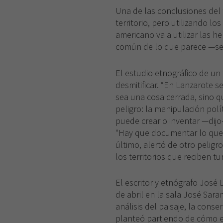
Una de las conclusiones del
territorio, pero utilizando l
americano va a utilizar las 
común de lo que parece —seña
El estudio etnográfico de un
desmitificar. “En Lanzarote s
sea una cosa cerrada, sino qu
peligro: la manipulación pol
puede crear o inventar —dijo
“Hay que documentar lo que s
último, alertó de otro peligr
los territorios que reciben t
El escritor y etnógrafo José L
de abril en la sala José Sara
análisis del paisaje, la conse
planteó partiendo de cómo el 