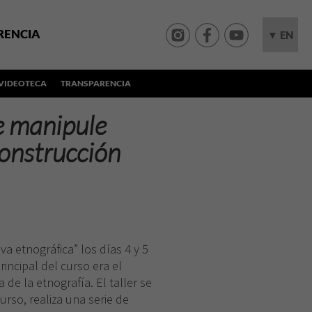
RENCIA
▼ EN
VIDEOTECA
TRANSPARENCIA
e manipule
construcción
iva etnográfica” los días 4 y 5
incipal del curso era el
 de la etnografía. El taller se
rso, realiza una serie de