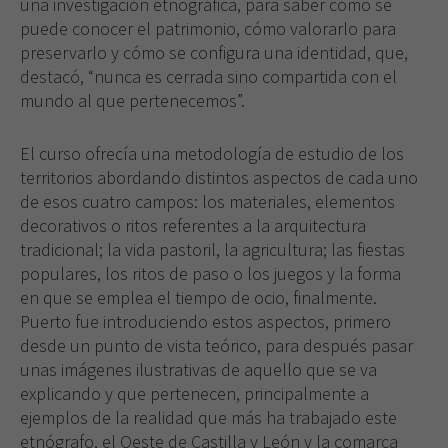
una investigación etnográfica, para saber cómo se
opcionales.
puede conocer el patrimonio, cómo valorarlo para
Son
preservarlo y cómo se configura una identidad, que,
necesarias
destacó, “nunca es cerrada sino compartida con el
para que
funcione la
mundo al que pertenecemos”.
web.
El curso ofrecía una metodología de estudio de los
territorios abordando distintos aspectos de cada uno
Experiencia
de esos cuatro campos: los materiales, elementos
Para que
decorativos o ritos referentes a la arquitectura
nuestra web
funcione lo
tradicional; la vida pastoril, la agricultura; las fiestas
mejor posible
populares, los ritos de paso o los juegos y la forma
durante tu
en que se emplea el tiempo de ocio, finalmente.
visita. Si
Puerto fue introduciendo estos aspectos, primero
rechaza estas
desde un punto de vista teórico, para después pasar
cookies,
algunas
unas imágenes ilustrativas de aquello que se va
funcionalidades
explicando y que pertenecen, principalmente a
desaparecerán
ejemplos de la realidad que más ha trabajado este
de la web.
etnógrafo, el Oeste de Castilla y León y la comarca