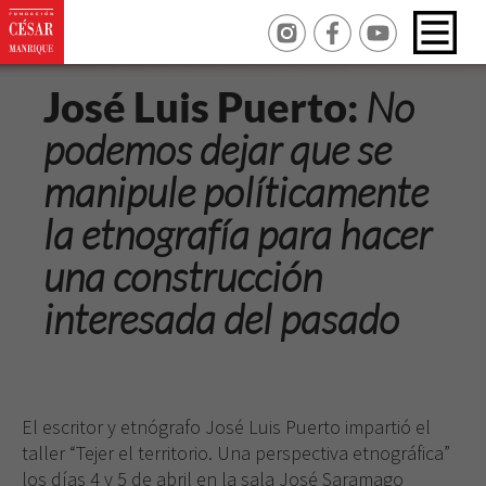
José Luis Puerto:
No
podemos dejar que se
manipule políticamente
la etnografía para hacer
una construcción
interesada del pasado
El escritor y etnógrafo José Luis Puerto impartió el
taller “Tejer el territorio. Una perspectiva etnográfica”
los días 4 y 5 de abril en la sala José Saramago