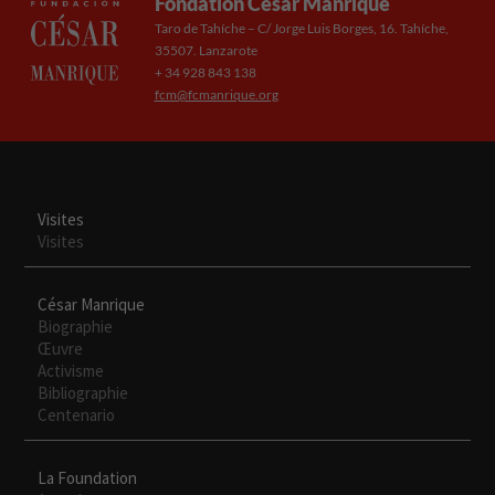
Fondation César Manrique
Taro de Tahíche – C/ Jorge Luis Borges, 16. Tahíche,
35507. Lanzarote
+ 34 928 843 138
fcm@fcmanrique.org
Visites
Visites
César Manrique
Biographie
Œuvre
Activisme
Bibliographie
Centenario
La Foundation